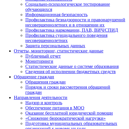
Социально-психологическое тестирование
обучающихся
Информационная безопасность
Профилактика безнадзорности и правонарушений
несовершеннолетних и в отношении их
Профилактика наркомании, ПАВ, ВИЧ/СПИД
Профилактика суицидального поведения
несовершеннолетних
Защита персональных данных
Отчеты, мониторинг, статистические данные
Публичный отчет
Мониторинги
Статистические данные о системе образования
Сведения об исполнении бюджетных средств
Обращение граждан
Обращения граждан
Порядок и сроки рассмотрения обращений
граждан
Направления деятельности
Надзор и контроль
Обеспечение питания в МОО
Оказание бесплатной юридической помощи
«Снижение бюрократической нагрузки»
Подготовка муниципальных образовательных
организаций к новому уч.году