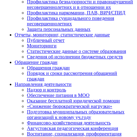
Профилактика безнадзорности и правонарушений
несовершеннолетних и в отношении их
Профилактика наркомании, ПАВ, ВИЧ/СПИД
Профилактика суицидального поведения
несовершеннолетних
Защита персональных данных
Отчеты, мониторинг, статистические данные
Публичный отчет
Мониторинги
Статистические данные о системе образования
Сведения об исполнении бюджетных средств
Обращение граждан
Обращения граждан
Порядок и сроки рассмотрения обращений
граждан
Направления деятельности
Надзор и контроль
Обеспечение питания в МОО
Оказание бесплатной юридической помощи
«Снижение бюрократической нагрузки»
Подготовка муниципальных образовательных
организаций к новому уч.году
Финансово-хозяйственная деятельность
Августовская педагогическая конференция
Воспитание, социализация, профориентация