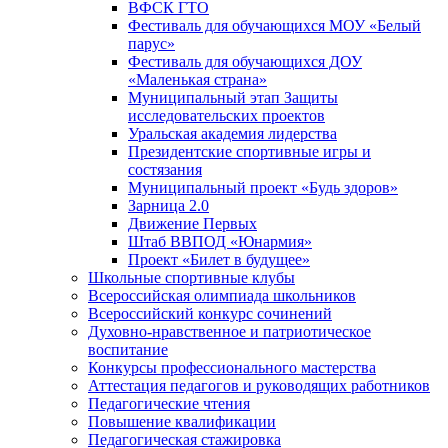
ВФСК ГТО
Фестиваль для обучающихся МОУ «Белый
парус»
Фестиваль для обучающихся ДОУ
«Маленькая страна»
Муниципальный этап Защиты
исследовательских проектов
Уральская академия лидерства
Президентские спортивные игры и
состязания
Муниципальный проект «Будь здоров»
Зарница 2.0
Движение Первых
Штаб ВВПОД «Юнармия»
Проект «Билет в будущее»
Школьные спортивные клубы
Всероссийская олимпиада школьников
Всероссийский конкурс сочинений
Духовно-нравственное и патриотическое
воспитание
Конкурсы профессионального мастерства
Аттестация педагогов и руководящих работников
Педагогические чтения
Повышение квалификации
Педагогическая стажировка