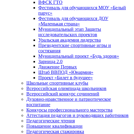
ВФСК ГТО
Фестиваль для обучающихся МОУ «Белый
парус»
Фестиваль для обучающихся ДОУ
«Маленькая страна»
Муниципальный этап Защиты
исследовательских проектов
Уральская академия лидерства
Президентские спортивные игры и
состязания
Муниципальный проект «Будь здоров»
Зарница 2.0
Движение Первых
Штаб ВВПОД «Юнармия»
Проект «Билет в будущее»
Школьные спортивные клубы
Всероссийская олимпиада школьников
Всероссийский конкурс сочинений
Духовно-нравственное и патриотическое
воспитание
Конкурсы профессионального мастерства
Аттестация педагогов и руководящих работников
Педагогические чтения
Повышение квалификации
Педагогическая стажировка