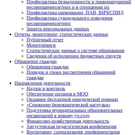
Профилактика безнадзорности и правонарушений
несовершеннолетних и в отношении их
Профилактика наркомании, ПАВ, ВИЧ/СПИД
Профилактика суицидального поведения
несовершеннолетних
Защита персональных данных
Отчеты, мониторинг, статистические данные
Публичный отчет
Мониторинги
Статистические данные о системе образования
Сведения об исполнении бюджетных средств
Обращение граждан
Обращения граждан
Порядок и сроки рассмотрения обращений
граждан
Направления деятельности
Надзор и контроль
Обеспечение питания в МОО
Оказание бесплатной юридической помощи
«Снижение бюрократической нагрузки»
Подготовка муниципальных образовательных
организаций к новому уч.году
Финансово-хозяйственная деятельность
Августовская педагогическая конференция
Воспитание, социализация, профориентация