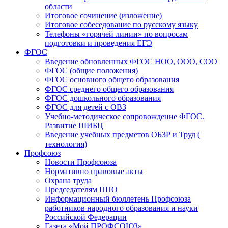
области
Итоговое сочинение (изложение)
Итоговое собеседование по русскому языку
Телефоны «горячей линии» по вопросам
подготовки и проведения ЕГЭ
ФГОС
Введение обновленных ФГОС НОО, ООО, СОО
ФГОС (общие положения)
ФГОС основного общего образования
ФГОС среднего общего образования
ФГОС дошкольного образования
ФГОС для детей с ОВЗ
Учебно-методическое сопровождение ФГОС.
Развитие ШИБЦ
Введение учебных предметов ОБЗР и Труд (
технология)
Профсоюз
Новости Профсоюза
Нормативно правовые акты
Охрана труда
Председателям ППО
Информационный бюллетень Профсоюза
работников народного образования и науки
Российской Федерации
Газета «Мой ПРОФСОЮЗ»