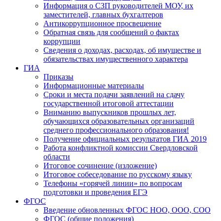
Информация о СЗП руководителей МОУ, их
заместителей, главных бухгалтеров
Антикоррупционное просвещение
Обратная связь для сообщений о фактах
коррупции
Сведения о доходах, расходах, об имуществе и
обязательствах имущественного характера
ГИА
Приказы
Информационные материалы
Сроки и места подачи заявлений на сдачу
государственной итоговой аттестации
Вниманию выпускников прошлых лет,
обучающихся образовательных организаций
среднего профессионального образования!
Получение официальных результатов ГИА 2019
Работа конфликтной комиссии Свердловской
области
Итоговое сочинение (изложение)
Итоговое собеседование по русскому языку
Телефоны «горячей линии» по вопросам
подготовки и проведения ЕГЭ
ФГОС
Введение обновленных ФГОС НОО, ООО, СОО
ФГОС (общие положения)