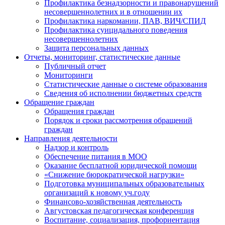
Профилактика безнадзорности и правонарушений
несовершеннолетних и в отношении их
Профилактика наркомании, ПАВ, ВИЧ/СПИД
Профилактика суицидального поведения
несовершеннолетних
Защита персональных данных
Отчеты, мониторинг, статистические данные
Публичный отчет
Мониторинги
Статистические данные о системе образования
Сведения об исполнении бюджетных средств
Обращение граждан
Обращения граждан
Порядок и сроки рассмотрения обращений
граждан
Направления деятельности
Надзор и контроль
Обеспечение питания в МОО
Оказание бесплатной юридической помощи
«Снижение бюрократической нагрузки»
Подготовка муниципальных образовательных
организаций к новому уч.году
Финансово-хозяйственная деятельность
Августовская педагогическая конференция
Воспитание, социализация, профориентация