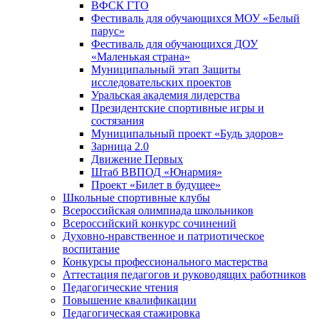
ВФСК ГТО
Фестиваль для обучающихся МОУ «Белый
парус»
Фестиваль для обучающихся ДОУ
«Маленькая страна»
Муниципальный этап Защиты
исследовательских проектов
Уральская академия лидерства
Президентские спортивные игры и
состязания
Муниципальный проект «Будь здоров»
Зарница 2.0
Движение Первых
Штаб ВВПОД «Юнармия»
Проект «Билет в будущее»
Школьные спортивные клубы
Всероссийская олимпиада школьников
Всероссийский конкурс сочинений
Духовно-нравственное и патриотическое
воспитание
Конкурсы профессионального мастерства
Аттестация педагогов и руководящих работников
Педагогические чтения
Повышение квалификации
Педагогическая стажировка