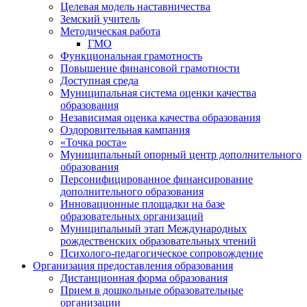
Целевая модель наставничества
Земский учитель
Методическая работа
ГМО
Функциональная грамотность
Повышение финансовой грамотности
Доступная среда
Муниципальная система оценки качества
образования
Независимая оценка качества образования
Оздоровительная кампания
«Точка роста»
Муниципальный опорный центр дополнительного
образования
Персонифицированное финансирование
дополнительного образования
Инновационные площадки на базе
образовательных организаций
Муниципальный этап Международных
рождественских образовательных чтений
Психолого-педагогическое сопровождение
Организация предоставления образования
Дистанционная форма образования
Прием в дошкольные образовательные
организации