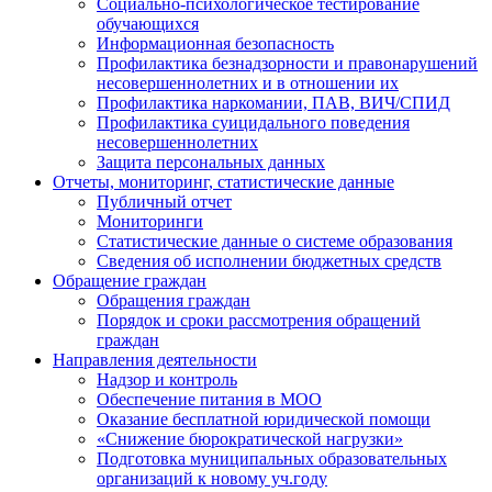
Социально-психологическое тестирование
обучающихся
Информационная безопасность
Профилактика безнадзорности и правонарушений
несовершеннолетних и в отношении их
Профилактика наркомании, ПАВ, ВИЧ/СПИД
Профилактика суицидального поведения
несовершеннолетних
Защита персональных данных
Отчеты, мониторинг, статистические данные
Публичный отчет
Мониторинги
Статистические данные о системе образования
Сведения об исполнении бюджетных средств
Обращение граждан
Обращения граждан
Порядок и сроки рассмотрения обращений
граждан
Направления деятельности
Надзор и контроль
Обеспечение питания в МОО
Оказание бесплатной юридической помощи
«Снижение бюрократической нагрузки»
Подготовка муниципальных образовательных
организаций к новому уч.году