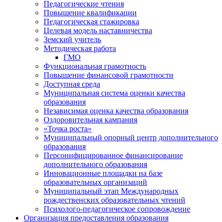
Педагогические чтения
Повышение квалификации
Педагогическая стажировка
Целевая модель наставничества
Земский учитель
Методическая работа
ГМО
Функциональная грамотность
Повышение финансовой грамотности
Доступная среда
Муниципальная система оценки качества
образования
Независимая оценка качества образования
Оздоровительная кампания
«Точка роста»
Муниципальный опорный центр дополнительного
образования
Персонифицированное финансирование
дополнительного образования
Инновационные площадки на базе
образовательных организаций
Муниципальный этап Международных
рождественских образовательных чтений
Психолого-педагогическое сопровождение
Организация предоставления образования