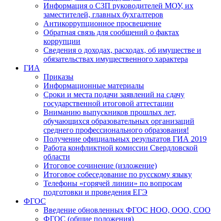
Информация о СЗП руководителей МОУ, их
заместителей, главных бухгалтеров
Антикоррупционное просвещение
Обратная связь для сообщений о фактах
коррупции
Сведения о доходах, расходах, об имуществе и
обязательствах имущественного характера
ГИА
Приказы
Информационные материалы
Сроки и места подачи заявлений на сдачу
государственной итоговой аттестации
Вниманию выпускников прошлых лет,
обучающихся образовательных организаций
среднего профессионального образования!
Получение официальных результатов ГИА 2019
Работа конфликтной комиссии Свердловской
области
Итоговое сочинение (изложение)
Итоговое собеседование по русскому языку
Телефоны «горячей линии» по вопросам
подготовки и проведения ЕГЭ
ФГОС
Введение обновленных ФГОС НОО, ООО, СОО
ФГОС (общие положения)