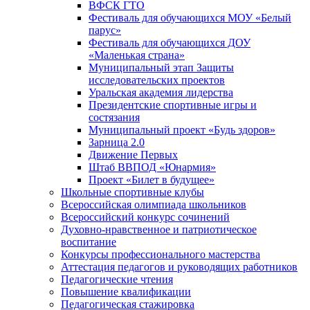
ВФСК ГТО
Фестиваль для обучающихся МОУ «Белый
парус»
Фестиваль для обучающихся ДОУ
«Маленькая страна»
Муниципальный этап Защиты
исследовательских проектов
Уральская академия лидерства
Президентские спортивные игры и
состязания
Муниципальный проект «Будь здоров»
Зарница 2.0
Движение Первых
Штаб ВВПОД «Юнармия»
Проект «Билет в будущее»
Школьные спортивные клубы
Всероссийская олимпиада школьников
Всероссийский конкурс сочинений
Духовно-нравственное и патриотическое
воспитание
Конкурсы профессионального мастерства
Аттестация педагогов и руководящих работников
Педагогические чтения
Повышение квалификации
Педагогическая стажировка