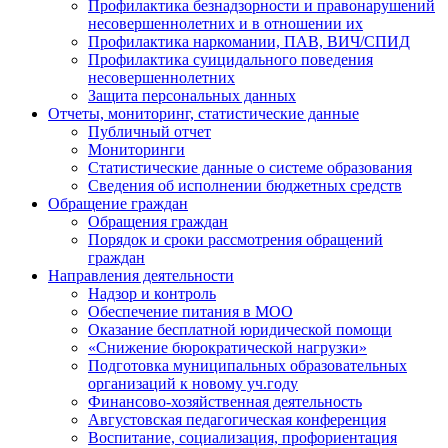
Профилактика безнадзорности и правонарушений
несовершеннолетних и в отношении их
Профилактика наркомании, ПАВ, ВИЧ/СПИД
Профилактика суицидального поведения
несовершеннолетних
Защита персональных данных
Отчеты, мониторинг, статистические данные
Публичный отчет
Мониторинги
Статистические данные о системе образования
Сведения об исполнении бюджетных средств
Обращение граждан
Обращения граждан
Порядок и сроки рассмотрения обращений
граждан
Направления деятельности
Надзор и контроль
Обеспечение питания в МОО
Оказание бесплатной юридической помощи
«Снижение бюрократической нагрузки»
Подготовка муниципальных образовательных
организаций к новому уч.году
Финансово-хозяйственная деятельность
Августовская педагогическая конференция
Воспитание, социализация, профориентация