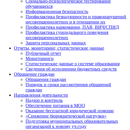
Социально-психологическое тестирование
обучающихся
Информационная безопасность
Профилактика безнадзорности и правонарушений
несовершеннолетних и в отношении их
Профилактика наркомании, ПАВ, ВИЧ/СПИД
Профилактика суицидального поведения
несовершеннолетних
Защита персональных данных
Отчеты, мониторинг, статистические данные
Публичный отчет
Мониторинги
Статистические данные о системе образования
Сведения об исполнении бюджетных средств
Обращение граждан
Обращения граждан
Порядок и сроки рассмотрения обращений
граждан
Направления деятельности
Надзор и контроль
Обеспечение питания в МОО
Оказание бесплатной юридической помощи
«Снижение бюрократической нагрузки»
Подготовка муниципальных образовательных
организаций к новому уч.году