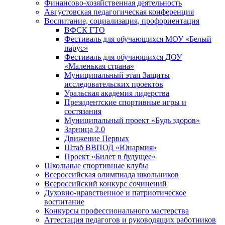
Финансово-хозяйственная деятельность
Августовская педагогическая конференция
Воспитание, социализация, профориентация
ВФСК ГТО
Фестиваль для обучающихся МОУ «Белый
парус»
Фестиваль для обучающихся ДОУ
«Маленькая страна»
Муниципальный этап Защиты
исследовательских проектов
Уральская академия лидерства
Президентские спортивные игры и
состязания
Муниципальный проект «Будь здоров»
Зарница 2.0
Движение Первых
Штаб ВВПОД «Юнармия»
Проект «Билет в будущее»
Школьные спортивные клубы
Всероссийская олимпиада школьников
Всероссийский конкурс сочинений
Духовно-нравственное и патриотическое
воспитание
Конкурсы профессионального мастерства
Аттестация педагогов и руководящих работников