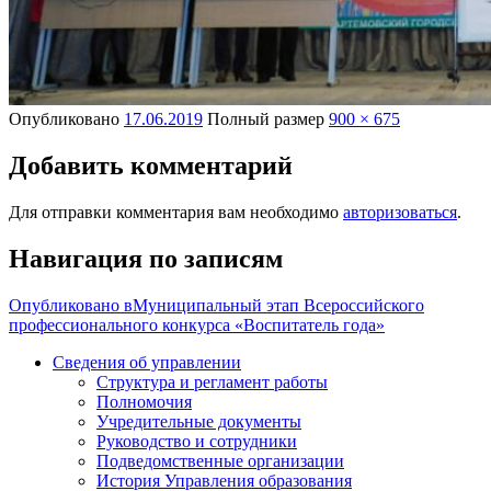
Опубликовано
17.06.2019
Полный размер
900 × 675
Добавить комментарий
Для отправки комментария вам необходимо
авторизоваться
.
Навигация по записям
Опубликовано в
Муниципальный этап Всероссийского
профессионального конкурса «Воспитатель года»
Сведения об управлении
Структура и регламент работы
Полномочия
Учредительные документы
Руководство и сотрудники
Подведомственные организации
История Управления образования