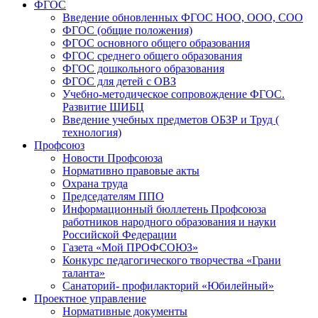
ФГОС
Введение обновленных ФГОС НОО, ООО, СОО
ФГОС (общие положения)
ФГОС основного общего образования
ФГОС среднего общего образования
ФГОС дошкольного образования
ФГОС для детей с ОВЗ
Учебно-методическое сопровождение ФГОС.
Развитие ШИБЦ
Введение учебных предметов ОБЗР и Труд (
технология)
Профсоюз
Новости Профсоюза
Нормативно правовые акты
Охрана труда
Председателям ППО
Информационный бюллетень Профсоюза
работников народного образования и науки
Российской Федерации
Газета «Мой ПРОФСОЮЗ»
Конкурс педагогического творчества «Грани
таланта»
Санаторий- профилакторий «Юбилейный»
Проектное управление
Нормативные документы