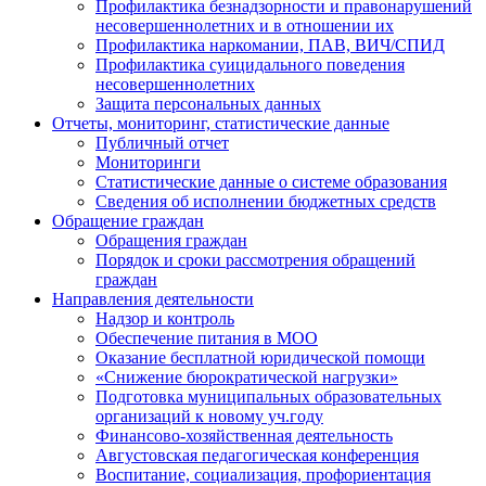
Профилактика безнадзорности и правонарушений
несовершеннолетних и в отношении их
Профилактика наркомании, ПАВ, ВИЧ/СПИД
Профилактика суицидального поведения
несовершеннолетних
Защита персональных данных
Отчеты, мониторинг, статистические данные
Публичный отчет
Мониторинги
Статистические данные о системе образования
Сведения об исполнении бюджетных средств
Обращение граждан
Обращения граждан
Порядок и сроки рассмотрения обращений
граждан
Направления деятельности
Надзор и контроль
Обеспечение питания в МОО
Оказание бесплатной юридической помощи
«Снижение бюрократической нагрузки»
Подготовка муниципальных образовательных
организаций к новому уч.году
Финансово-хозяйственная деятельность
Августовская педагогическая конференция
Воспитание, социализация, профориентация