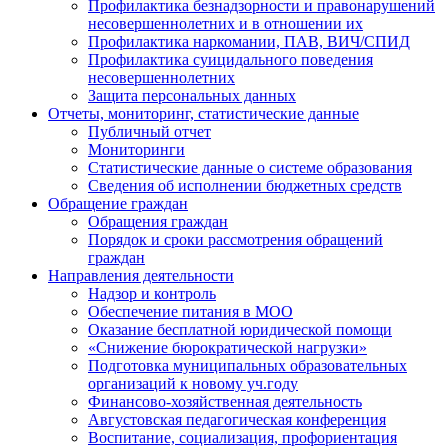
Профилактика безнадзорности и правонарушений
несовершеннолетних и в отношении их
Профилактика наркомании, ПАВ, ВИЧ/СПИД
Профилактика суицидального поведения
несовершеннолетних
Защита персональных данных
Отчеты, мониторинг, статистические данные
Публичный отчет
Мониторинги
Статистические данные о системе образования
Сведения об исполнении бюджетных средств
Обращение граждан
Обращения граждан
Порядок и сроки рассмотрения обращений
граждан
Направления деятельности
Надзор и контроль
Обеспечение питания в МОО
Оказание бесплатной юридической помощи
«Снижение бюрократической нагрузки»
Подготовка муниципальных образовательных
организаций к новому уч.году
Финансово-хозяйственная деятельность
Августовская педагогическая конференция
Воспитание, социализация, профориентация