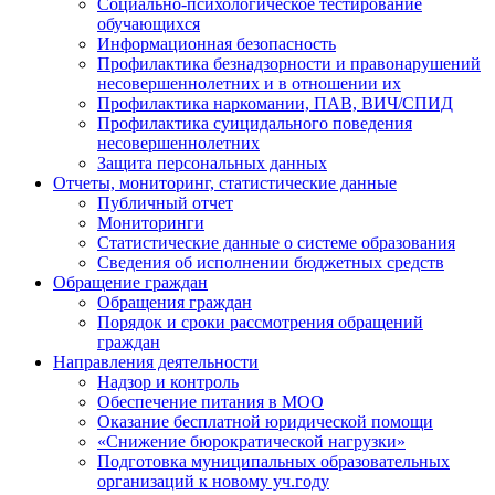
Социально-психологическое тестирование
обучающихся
Информационная безопасность
Профилактика безнадзорности и правонарушений
несовершеннолетних и в отношении их
Профилактика наркомании, ПАВ, ВИЧ/СПИД
Профилактика суицидального поведения
несовершеннолетних
Защита персональных данных
Отчеты, мониторинг, статистические данные
Публичный отчет
Мониторинги
Статистические данные о системе образования
Сведения об исполнении бюджетных средств
Обращение граждан
Обращения граждан
Порядок и сроки рассмотрения обращений
граждан
Направления деятельности
Надзор и контроль
Обеспечение питания в МОО
Оказание бесплатной юридической помощи
«Снижение бюрократической нагрузки»
Подготовка муниципальных образовательных
организаций к новому уч.году