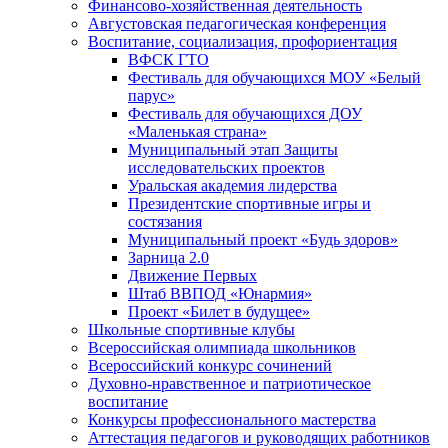
Финансово-хозяйственная деятельность
Августовская педагогическая конференция
Воспитание, социализация, профориентация
ВФСК ГТО
Фестиваль для обучающихся МОУ «Белый
парус»
Фестиваль для обучающихся ДОУ
«Маленькая страна»
Муниципальный этап Защиты
исследовательских проектов
Уральская академия лидерства
Президентские спортивные игры и
состязания
Муниципальный проект «Будь здоров»
Зарница 2.0
Движение Первых
Штаб ВВПОД «Юнармия»
Проект «Билет в будущее»
Школьные спортивные клубы
Всероссийская олимпиада школьников
Всероссийский конкурс сочинений
Духовно-нравственное и патриотическое
воспитание
Конкурсы профессионального мастерства
Аттестация педагогов и руководящих работников