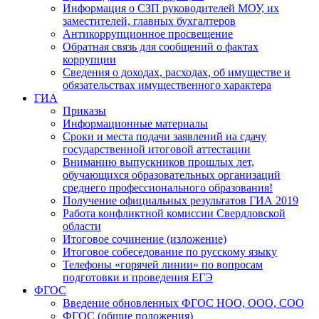
Информация о СЗП руководителей МОУ, их
заместителей, главных бухгалтеров
Антикоррупционное просвещение
Обратная связь для сообщений о фактах
коррупции
Сведения о доходах, расходах, об имуществе и
обязательствах имущественного характера
ГИА
Приказы
Информационные материалы
Сроки и места подачи заявлений на сдачу
государственной итоговой аттестации
Вниманию выпускников прошлых лет,
обучающихся образовательных организаций
среднего профессионального образования!
Получение официальных результатов ГИА 2019
Работа конфликтной комиссии Свердловской
области
Итоговое сочинение (изложение)
Итоговое собеседование по русскому языку
Телефоны «горячей линии» по вопросам
подготовки и проведения ЕГЭ
ФГОС
Введение обновленных ФГОС НОО, ООО, СОО
ФГОС (общие положения)