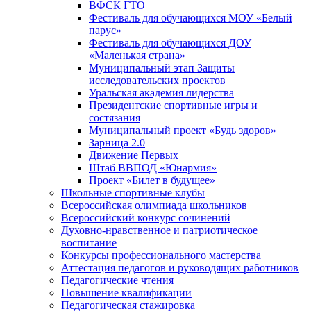
ВФСК ГТО
Фестиваль для обучающихся МОУ «Белый
парус»
Фестиваль для обучающихся ДОУ
«Маленькая страна»
Муниципальный этап Защиты
исследовательских проектов
Уральская академия лидерства
Президентские спортивные игры и
состязания
Муниципальный проект «Будь здоров»
Зарница 2.0
Движение Первых
Штаб ВВПОД «Юнармия»
Проект «Билет в будущее»
Школьные спортивные клубы
Всероссийская олимпиада школьников
Всероссийский конкурс сочинений
Духовно-нравственное и патриотическое
воспитание
Конкурсы профессионального мастерства
Аттестация педагогов и руководящих работников
Педагогические чтения
Повышение квалификации
Педагогическая стажировка