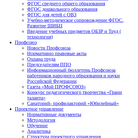
ФГОС среднего общего образования
ФГОС дошкольного образования
ФГОС для детей с ОВЗ
Учебно-методическое сопровождение ФГОС.
Развитие ШИБЦ
Введение учебных предметов ОБЗР и Труд (
технология)
Профсоюз
Новости Профсоюза
Нормативно правовые акты
Охрана труда
Председателям ППО
Информационный бюллетень Профсоюза
работников народного образования и науки
Российской Федерации
Газета «Мой ПРОФСОЮЗ»
Конкурс педагогического творчества «Грани
таланта»
Санаторий- профилакторий «Юбилейный»
Проектное управление
Нормативные документы
Методология
Обучение
Аналитика
Структура проектного управления