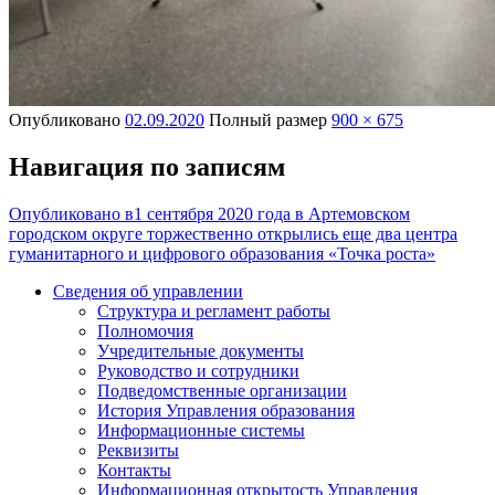
Опубликовано
02.09.2020
Полный размер
900 × 675
Навигация по записям
Опубликовано в
1 сентября 2020 года в Артемовском
городском округе торжественно открылись еще два центра
гуманитарного и цифрового образования «Точка роста»
Сведения об управлении
Структура и регламент работы
Полномочия
Учредительные документы
Руководство и сотрудники
Подведомственные организации
История Управления образования
Информационные системы
Реквизиты
Контакты
Информационная открытость Управления