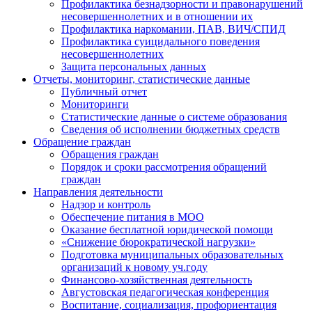
Профилактика безнадзорности и правонарушений
несовершеннолетних и в отношении их
Профилактика наркомании, ПАВ, ВИЧ/СПИД
Профилактика суицидального поведения
несовершеннолетних
Защита персональных данных
Отчеты, мониторинг, статистические данные
Публичный отчет
Мониторинги
Статистические данные о системе образования
Сведения об исполнении бюджетных средств
Обращение граждан
Обращения граждан
Порядок и сроки рассмотрения обращений
граждан
Направления деятельности
Надзор и контроль
Обеспечение питания в МОО
Оказание бесплатной юридической помощи
«Снижение бюрократической нагрузки»
Подготовка муниципальных образовательных
организаций к новому уч.году
Финансово-хозяйственная деятельность
Августовская педагогическая конференция
Воспитание, социализация, профориентация