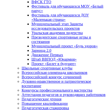
ВФСК ГТО
Фестиваль для обучающихся МОУ «Белый
парус»
Фестиваль для обучающихся ДОУ
«Маленькая страна»
Муниципальный этап Защиты
исследовательских проектов
Уральская академия лидерства
Президентские спортивные игры и
состязания
Муниципальный проект «Будь здоров»
Зарница 2.0
Движение Первых
Штаб ВВПОД «Юнармия»
Проект «Билет в будущее»
Школьные спортивные клубы
Всероссийская олимпиада школьников
Всероссийский конкурс сочинений
Духовно-нравственное и патриотическое
воспитание
Конкурсы профессионального мастерства
Аттестация педагогов и руководящих работников
Педагогические чтения
Повышение квалификации
Педагогическая стажировка