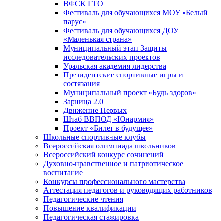
ВФСК ГТО
Фестиваль для обучающихся МОУ «Белый
парус»
Фестиваль для обучающихся ДОУ
«Маленькая страна»
Муниципальный этап Защиты
исследовательских проектов
Уральская академия лидерства
Президентские спортивные игры и
состязания
Муниципальный проект «Будь здоров»
Зарница 2.0
Движение Первых
Штаб ВВПОД «Юнармия»
Проект «Билет в будущее»
Школьные спортивные клубы
Всероссийская олимпиада школьников
Всероссийский конкурс сочинений
Духовно-нравственное и патриотическое
воспитание
Конкурсы профессионального мастерства
Аттестация педагогов и руководящих работников
Педагогические чтения
Повышение квалификации
Педагогическая стажировка