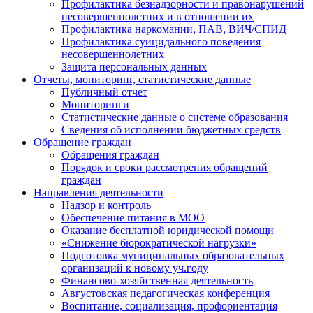
Профилактика безнадзорности и правонарушений
несовершеннолетних и в отношении их
Профилактика наркомании, ПАВ, ВИЧ/СПИД
Профилактика суицидального поведения
несовершеннолетних
Защита персональных данных
Отчеты, мониторинг, статистические данные
Публичный отчет
Мониторинги
Статистические данные о системе образования
Сведения об исполнении бюджетных средств
Обращение граждан
Обращения граждан
Порядок и сроки рассмотрения обращений
граждан
Направления деятельности
Надзор и контроль
Обеспечение питания в МОО
Оказание бесплатной юридической помощи
«Снижение бюрократической нагрузки»
Подготовка муниципальных образовательных
организаций к новому уч.году
Финансово-хозяйственная деятельность
Августовская педагогическая конференция
Воспитание, социализация, профориентация