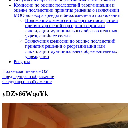
Комиссии по оценке последствий реорганизации и
оценке последствий принятия решения о заключении
МОО договора аренды и безвозмездного пользования
Положение о комиссии по оценке последствий
принятия решений о реорганизации или
ликвидации муниципальных образовательных
учрежденийи ее состав
Заключения комиссии по оценке последствий
принятия решений о реорганизации или
ликвидации муниципальных образовательных
учреждений
Ресурсы
Подведомственные ОУ
Предыдущее изображение
Следующее изображение
yDZv66WqoYk