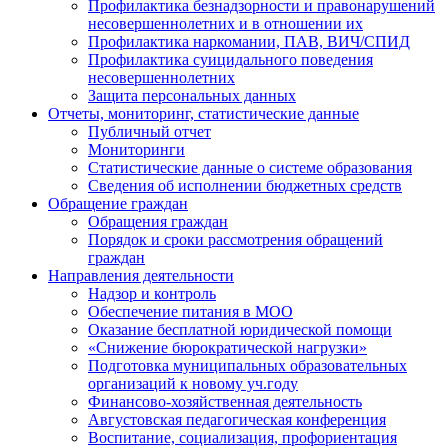
Профилактика безнадзорности и правонарушений
несовершеннолетних и в отношении их
Профилактика наркомании, ПАВ, ВИЧ/СПИД
Профилактика суицидального поведения
несовершеннолетних
Защита персональных данных
Отчеты, мониторинг, статистические данные
Публичный отчет
Мониторинги
Статистические данные о системе образования
Сведения об исполнении бюджетных средств
Обращение граждан
Обращения граждан
Порядок и сроки рассмотрения обращений
граждан
Направления деятельности
Надзор и контроль
Обеспечение питания в МОО
Оказание бесплатной юридической помощи
«Снижение бюрократической нагрузки»
Подготовка муниципальных образовательных
организаций к новому уч.году
Финансово-хозяйственная деятельность
Августовская педагогическая конференция
Воспитание, социализация, профориентация