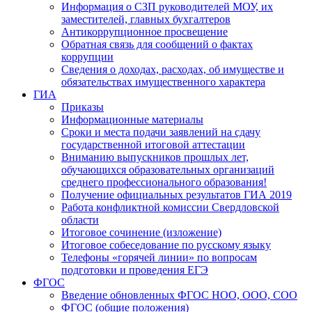
Информация о СЗП руководителей МОУ, их
заместителей, главных бухгалтеров
Антикоррупционное просвещение
Обратная связь для сообщений о фактах
коррупции
Сведения о доходах, расходах, об имуществе и
обязательствах имущественного характера
ГИА
Приказы
Информационные материалы
Сроки и места подачи заявлений на сдачу
государственной итоговой аттестации
Вниманию выпускников прошлых лет,
обучающихся образовательных организаций
среднего профессионального образования!
Получение официальных результатов ГИА 2019
Работа конфликтной комиссии Свердловской
области
Итоговое сочинение (изложение)
Итоговое собеседование по русскому языку
Телефоны «горячей линии» по вопросам
подготовки и проведения ЕГЭ
ФГОС
Введение обновленных ФГОС НОО, ООО, СОО
ФГОС (общие положения)