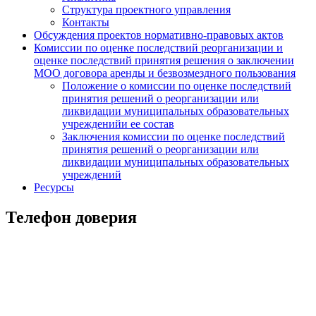
Структура проектного управления
Контакты
Обсуждения проектов нормативно-правовых актов
Комиссии по оценке последствий реорганизации и
оценке последствий принятия решения о заключении
МОО договора аренды и безвозмездного пользования
Положение о комиссии по оценке последствий
принятия решений о реорганизации или
ликвидации муниципальных образовательных
учрежденийи ее состав
Заключения комиссии по оценке последствий
принятия решений о реорганизации или
ликвидации муниципальных образовательных
учреждений
Ресурсы
Телефон доверия