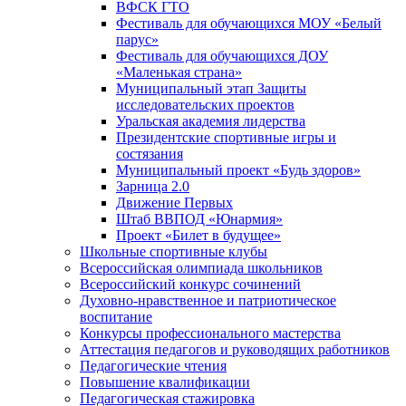
ВФСК ГТО
Фестиваль для обучающихся МОУ «Белый
парус»
Фестиваль для обучающихся ДОУ
«Маленькая страна»
Муниципальный этап Защиты
исследовательских проектов
Уральская академия лидерства
Президентские спортивные игры и
состязания
Муниципальный проект «Будь здоров»
Зарница 2.0
Движение Первых
Штаб ВВПОД «Юнармия»
Проект «Билет в будущее»
Школьные спортивные клубы
Всероссийская олимпиада школьников
Всероссийский конкурс сочинений
Духовно-нравственное и патриотическое
воспитание
Конкурсы профессионального мастерства
Аттестация педагогов и руководящих работников
Педагогические чтения
Повышение квалификации
Педагогическая стажировка