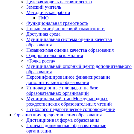
Целевая модель наставничества
Земский учитель
Методическая работа
ГМО
Функциональная грамотность
Повышение финансовой грамотности
Доступная среда
Муниципальная система оценки качества
образования
Независимая оценка качества образования
Оздоровительная кампания
«Точка роста»
Муниципальный опорный центр дополнительного
образования
Персонифицированное финансирование
дополнительного образования
Инновационные площадки на базе
образовательных организаций
Муниципальный этап Международных
рождественских образовательных чтений
Психолого-педагогическое сопровождение
Организация предоставления образования
Дистанционная форма образования
Прием в дошкольные образовательные
организации