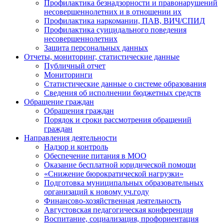
Профилактика безнадзорности и правонарушений
несовершеннолетних и в отношении их
Профилактика наркомании, ПАВ, ВИЧ/СПИД
Профилактика суицидального поведения
несовершеннолетних
Защита персональных данных
Отчеты, мониторинг, статистические данные
Публичный отчет
Мониторинги
Статистические данные о системе образования
Сведения об исполнении бюджетных средств
Обращение граждан
Обращения граждан
Порядок и сроки рассмотрения обращений
граждан
Направления деятельности
Надзор и контроль
Обеспечение питания в МОО
Оказание бесплатной юридической помощи
«Снижение бюрократической нагрузки»
Подготовка муниципальных образовательных
организаций к новому уч.году
Финансово-хозяйственная деятельность
Августовская педагогическая конференция
Воспитание, социализация, профориентация