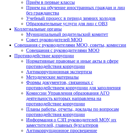
Приём в первые классы
Прием на обучение иностранных граждан и лиц
без гражданства
Учебный процесс в период зимних холодов
Образовательные услуги для лиц с ОВЗ
Коллегиальные органы
Муниципальный родительский комитет
Совет руководителей МОО
Совещания с руководителями МОО, советы, комиссии
Совещания с руководителями МОО
Противодействие коррупции
Нормативные правовые и иные акты в сфере
противодействия коррупции
Антикоррупционная экспертиза
Методические материалы
Формы документов, связанных с
противодействием коррупции для заполнения
Комиссии Управления образования АГО
деятельность которых направлена на
противодействие коррупции
Планы работы, отчеты, доклады по вопросам
противодействия коррупции
Информация о СЗП руководителей МОУ, их
заместителей, главных бухгалтеров
Антикоррупционное просвещение