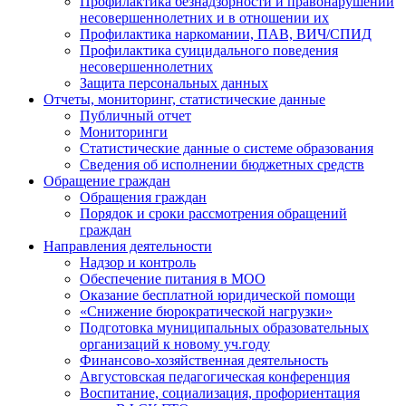
Профилактика безнадзорности и правонарушений
несовершеннолетних и в отношении их
Профилактика наркомании, ПАВ, ВИЧ/СПИД
Профилактика суицидального поведения
несовершеннолетних
Защита персональных данных
Отчеты, мониторинг, статистические данные
Публичный отчет
Мониторинги
Статистические данные о системе образования
Сведения об исполнении бюджетных средств
Обращение граждан
Обращения граждан
Порядок и сроки рассмотрения обращений
граждан
Направления деятельности
Надзор и контроль
Обеспечение питания в МОО
Оказание бесплатной юридической помощи
«Снижение бюрократической нагрузки»
Подготовка муниципальных образовательных
организаций к новому уч.году
Финансово-хозяйственная деятельность
Августовская педагогическая конференция
Воспитание, социализация, профориентация