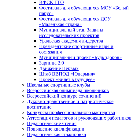
ВФСК ГТО
Фестиваль для обучающихся МОУ «Белый
парус»
Фестиваль для обучающихся ДОУ
«Маленькая страна»
Муниципальный этап Защиты
исследовательских проектов
Уральская академия лидерства
Президентские спортивные игры и
состязания
Муниципальный проект «Будь здоров»
Зарница 2.0
Движение Первых
Штаб ВВПОД «Юнармия»
Проект «Билет в будущее»
Школьные спортивные клубы
Всероссийская олимпиада школьников
Всероссийский конкурс сочинений
Духовно-нравственное и патриотическое
воспитание
Конкурсы профессионального мастерства
Аттестация педагогов и руководящих работников
Педагогические чтения
Повышение квалификации
Педагогическая стажировка