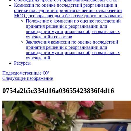
Комиссии по оценке последствий реорганизации и
оценке последствий принятия решения о заключении
МОО договора аренды и безвозмездного пользования
Положение о комиссии по оценке последствий
принятия решений о реорганизации или
ликвидации муниципальных образовательных
учрежденийи ее состав
Заключения комиссии по оценке последствий
принятия решений о реорганизации или
ликвидации муниципальных образовательных
учреждений
Ресурсы
Подведомственные ОУ
Следующее изображение
0754a2b5e334d16a03655423836f4d16