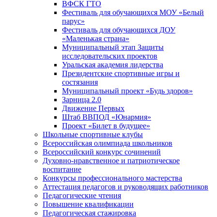
ВФСК ГТО
Фестиваль для обучающихся МОУ «Белый
парус»
Фестиваль для обучающихся ДОУ
«Маленькая страна»
Муниципальный этап Защиты
исследовательских проектов
Уральская академия лидерства
Президентские спортивные игры и
состязания
Муниципальный проект «Будь здоров»
Зарница 2.0
Движение Первых
Штаб ВВПОД «Юнармия»
Проект «Билет в будущее»
Школьные спортивные клубы
Всероссийская олимпиада школьников
Всероссийский конкурс сочинений
Духовно-нравственное и патриотическое
воспитание
Конкурсы профессионального мастерства
Аттестация педагогов и руководящих работников
Педагогические чтения
Повышение квалификации
Педагогическая стажировка