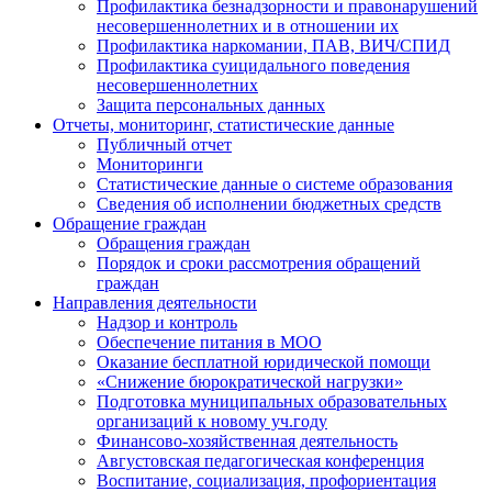
Профилактика безнадзорности и правонарушений
несовершеннолетних и в отношении их
Профилактика наркомании, ПАВ, ВИЧ/СПИД
Профилактика суицидального поведения
несовершеннолетних
Защита персональных данных
Отчеты, мониторинг, статистические данные
Публичный отчет
Мониторинги
Статистические данные о системе образования
Сведения об исполнении бюджетных средств
Обращение граждан
Обращения граждан
Порядок и сроки рассмотрения обращений
граждан
Направления деятельности
Надзор и контроль
Обеспечение питания в МОО
Оказание бесплатной юридической помощи
«Снижение бюрократической нагрузки»
Подготовка муниципальных образовательных
организаций к новому уч.году
Финансово-хозяйственная деятельность
Августовская педагогическая конференция
Воспитание, социализация, профориентация