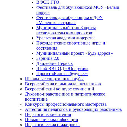
ВФСК ГТО
Фестиваль для обучающихся МОУ «Белый
парус»
Фестиваль для обучающихся ДОУ
«Маленькая страна»
Муниципальный этап Защиты
исследовательских проектов
Уральская академия лидерства
Президентские спортивные игры и
состязания
Муниципальный проект «Будь здоров»
Зарница 2.0
Движение Первых
Штаб ВВПОД «Юнармия»
Проект «Билет в будущее»
Школьные спортивные клубы
Всероссийская олимпиада школьников
Всероссийский конкурс сочинений
Духовно-нравственное и патриотическое
воспитание
Конкурсы профессионального мастерства
Аттестация педагогов и руководящих работников
Педагогические чтения
Повышение квалификации
Педагогическая стажировка