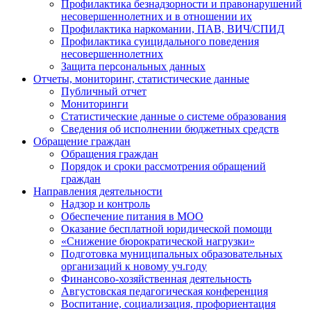
Профилактика безнадзорности и правонарушений
несовершеннолетних и в отношении их
Профилактика наркомании, ПАВ, ВИЧ/СПИД
Профилактика суицидального поведения
несовершеннолетних
Защита персональных данных
Отчеты, мониторинг, статистические данные
Публичный отчет
Мониторинги
Статистические данные о системе образования
Сведения об исполнении бюджетных средств
Обращение граждан
Обращения граждан
Порядок и сроки рассмотрения обращений
граждан
Направления деятельности
Надзор и контроль
Обеспечение питания в МОО
Оказание бесплатной юридической помощи
«Снижение бюрократической нагрузки»
Подготовка муниципальных образовательных
организаций к новому уч.году
Финансово-хозяйственная деятельность
Августовская педагогическая конференция
Воспитание, социализация, профориентация