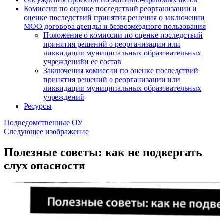
Комиссии по оценке последствий реорганизации и
оценке последствий принятия решения о заключении
МОО договора аренды и безвозмездного пользования
Положение о комиссии по оценке последствий
принятия решений о реорганизации или
ликвидации муниципальных образовательных
учрежденийи ее состав
Заключения комиссии по оценке последствий
принятия решений о реорганизации или
ликвидации муниципальных образовательных
учреждений
Ресурсы
Подведомственные ОУ
Следующее изображение
Полезные советы: как не подвергать
слух опасности