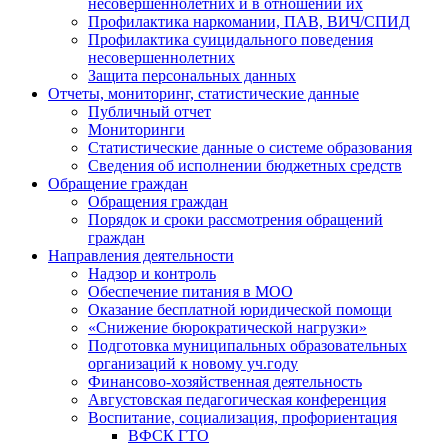
несовершеннолетних и в отношении их
Профилактика наркомании, ПАВ, ВИЧ/СПИД
Профилактика суицидального поведения
несовершеннолетних
Защита персональных данных
Отчеты, мониторинг, статистические данные
Публичный отчет
Мониторинги
Статистические данные о системе образования
Сведения об исполнении бюджетных средств
Обращение граждан
Обращения граждан
Порядок и сроки рассмотрения обращений
граждан
Направления деятельности
Надзор и контроль
Обеспечение питания в МОО
Оказание бесплатной юридической помощи
«Снижение бюрократической нагрузки»
Подготовка муниципальных образовательных
организаций к новому уч.году
Финансово-хозяйственная деятельность
Августовская педагогическая конференция
Воспитание, социализация, профориентация
ВФСК ГТО