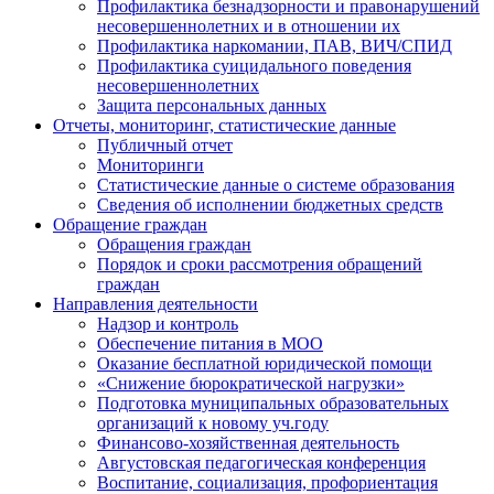
Профилактика безнадзорности и правонарушений
несовершеннолетних и в отношении их
Профилактика наркомании, ПАВ, ВИЧ/СПИД
Профилактика суицидального поведения
несовершеннолетних
Защита персональных данных
Отчеты, мониторинг, статистические данные
Публичный отчет
Мониторинги
Статистические данные о системе образования
Сведения об исполнении бюджетных средств
Обращение граждан
Обращения граждан
Порядок и сроки рассмотрения обращений
граждан
Направления деятельности
Надзор и контроль
Обеспечение питания в МОО
Оказание бесплатной юридической помощи
«Снижение бюрократической нагрузки»
Подготовка муниципальных образовательных
организаций к новому уч.году
Финансово-хозяйственная деятельность
Августовская педагогическая конференция
Воспитание, социализация, профориентация