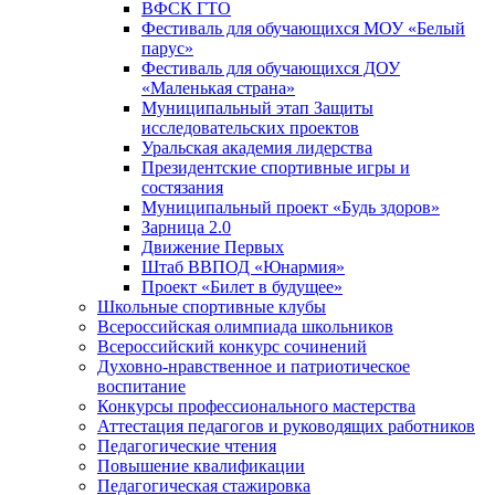
ВФСК ГТО
Фестиваль для обучающихся МОУ «Белый
парус»
Фестиваль для обучающихся ДОУ
«Маленькая страна»
Муниципальный этап Защиты
исследовательских проектов
Уральская академия лидерства
Президентские спортивные игры и
состязания
Муниципальный проект «Будь здоров»
Зарница 2.0
Движение Первых
Штаб ВВПОД «Юнармия»
Проект «Билет в будущее»
Школьные спортивные клубы
Всероссийская олимпиада школьников
Всероссийский конкурс сочинений
Духовно-нравственное и патриотическое
воспитание
Конкурсы профессионального мастерства
Аттестация педагогов и руководящих работников
Педагогические чтения
Повышение квалификации
Педагогическая стажировка