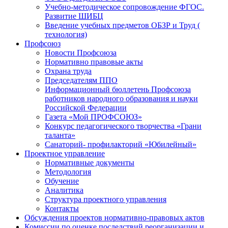
Учебно-методическое сопровождение ФГОС.
Развитие ШИБЦ
Введение учебных предметов ОБЗР и Труд (
технология)
Профсоюз
Новости Профсоюза
Нормативно правовые акты
Охрана труда
Председателям ППО
Информационный бюллетень Профсоюза
работников народного образования и науки
Российской Федерации
Газета «Мой ПРОФСОЮЗ»
Конкурс педагогического творчества «Грани
таланта»
Санаторий- профилакторий «Юбилейный»
Проектное управление
Нормативные документы
Методология
Обучение
Аналитика
Структура проектного управления
Контакты
Обсуждения проектов нормативно-правовых актов
Комиссии по оценке последствий реорганизации и