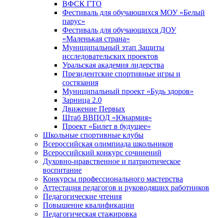
ВФСК ГТО
Фестиваль для обучающихся МОУ «Белый
парус»
Фестиваль для обучающихся ДОУ
«Маленькая страна»
Муниципальный этап Защиты
исследовательских проектов
Уральская академия лидерства
Президентские спортивные игры и
состязания
Муниципальный проект «Будь здоров»
Зарница 2.0
Движение Первых
Штаб ВВПОД «Юнармия»
Проект «Билет в будущее»
Школьные спортивные клубы
Всероссийская олимпиада школьников
Всероссийский конкурс сочинений
Духовно-нравственное и патриотическое
воспитание
Конкурсы профессионального мастерства
Аттестация педагогов и руководящих работников
Педагогические чтения
Повышение квалификации
Педагогическая стажировка