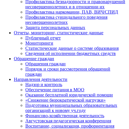
Профилактика безнадзорности и правонарушений
несовершеннолетних и в отношении их
Профилактика наркомании, ПАВ, ВИЧ/СПИД
Профилактика суицидального поведения
несовершеннолетних
Защита персональных данных
Отчеты, мониторинг, статистические данные
Публичный отчет
Мониторинги
Статистические данные о системе образования
Сведения об исполнении бюджетных средств
Обращение граждан
Обращения граждан
Порядок и сроки рассмотрения обращений
граждан
Направления деятельности
Надзор и контроль
Обеспечение питания в МОО
Оказание бесплатной юридической помощи
«Снижение бюрократической нагрузки»
Подготовка муниципальных образовательных
организаций к новому уч.году
Финансово-хозяйственная деятельность
Августовская педагогическая конференция
Воспитание, социализация, профориентация