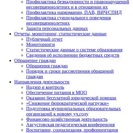
Профилактика безнадзорности и правонарушений
несовершеннолетних и в отношении их
Профилактика наркомании, ПАВ, ВИЧ/СПИД
Профилактика суицидального поведения
несовершеннолетних
Защита персональных данных
Отчеты, мониторинг, статистические данные
Публичный отчет
Мониторинги
Статистические данные о системе образования
Сведения об исполнении бюджетных средств
Обращение граждан
Обращения граждан
Порядок и сроки рассмотрения обращений
граждан
Направления деятельности
Надзор и контроль
Обеспечение питания в МОО
Оказание бесплатной юридической помощи
«Снижение бюрократической нагрузки»
Подготовка муниципальных образовательных
организаций к новому уч.году
Финансово-хозяйственная деятельность
Августовская педагогическая конференция
Воспитание, социализация, профориентация