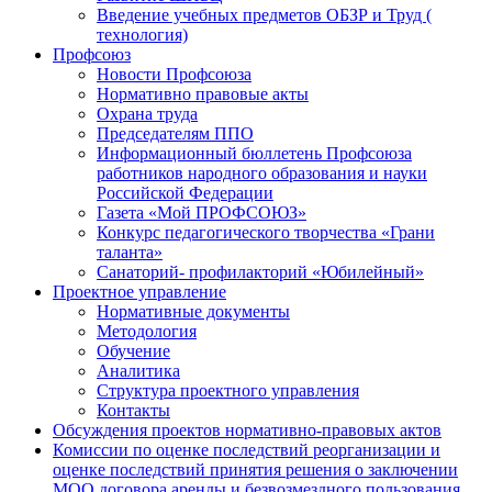
Введение учебных предметов ОБЗР и Труд (
технология)
Профсоюз
Новости Профсоюза
Нормативно правовые акты
Охрана труда
Председателям ППО
Информационный бюллетень Профсоюза
работников народного образования и науки
Российской Федерации
Газета «Мой ПРОФСОЮЗ»
Конкурс педагогического творчества «Грани
таланта»
Санаторий- профилакторий «Юбилейный»
Проектное управление
Нормативные документы
Методология
Обучение
Аналитика
Структура проектного управления
Контакты
Обсуждения проектов нормативно-правовых актов
Комиссии по оценке последствий реорганизации и
оценке последствий принятия решения о заключении
МОО договора аренды и безвозмездного пользования