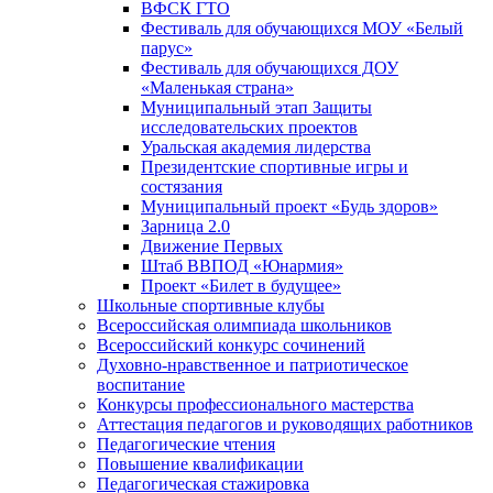
ВФСК ГТО
Фестиваль для обучающихся МОУ «Белый
парус»
Фестиваль для обучающихся ДОУ
«Маленькая страна»
Муниципальный этап Защиты
исследовательских проектов
Уральская академия лидерства
Президентские спортивные игры и
состязания
Муниципальный проект «Будь здоров»
Зарница 2.0
Движение Первых
Штаб ВВПОД «Юнармия»
Проект «Билет в будущее»
Школьные спортивные клубы
Всероссийская олимпиада школьников
Всероссийский конкурс сочинений
Духовно-нравственное и патриотическое
воспитание
Конкурсы профессионального мастерства
Аттестация педагогов и руководящих работников
Педагогические чтения
Повышение квалификации
Педагогическая стажировка