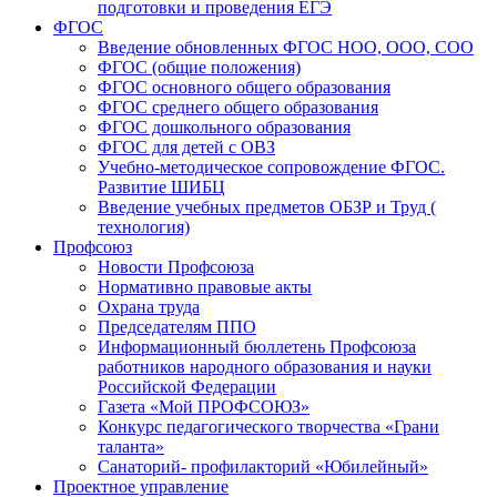
подготовки и проведения ЕГЭ
ФГОС
Введение обновленных ФГОС НОО, ООО, СОО
ФГОС (общие положения)
ФГОС основного общего образования
ФГОС среднего общего образования
ФГОС дошкольного образования
ФГОС для детей с ОВЗ
Учебно-методическое сопровождение ФГОС.
Развитие ШИБЦ
Введение учебных предметов ОБЗР и Труд (
технология)
Профсоюз
Новости Профсоюза
Нормативно правовые акты
Охрана труда
Председателям ППО
Информационный бюллетень Профсоюза
работников народного образования и науки
Российской Федерации
Газета «Мой ПРОФСОЮЗ»
Конкурс педагогического творчества «Грани
таланта»
Санаторий- профилакторий «Юбилейный»
Проектное управление