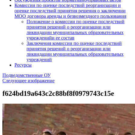
Комиссии по оценке последствий реорганизации и
оценке последствий принятия решения о заключении
МОО договора аренды и безвозмездного пользования
Положение о комиссии по оценке последствий
принятия решений о реорганизации или
ликвидации муниципальных образовательных
учрежденийи ее состав
Заключения комиссии по оценке последствий
принятия решений о реорганизации или
ликвидации муниципальных образовательных
учреждений
Ресурсы
Подведомственные ОУ
Следующее изображение
f624bd19a643c2c88bf8f0979743c15e