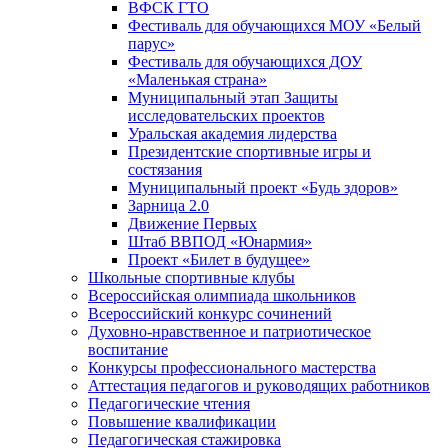
ВФСК ГТО
Фестиваль для обучающихся МОУ «Белый
парус»
Фестиваль для обучающихся ДОУ
«Маленькая страна»
Муниципальный этап Защиты
исследовательских проектов
Уральская академия лидерства
Президентские спортивные игры и
состязания
Муниципальный проект «Будь здоров»
Зарница 2.0
Движение Первых
Штаб ВВПОД «Юнармия»
Проект «Билет в будущее»
Школьные спортивные клубы
Всероссийская олимпиада школьников
Всероссийский конкурс сочинений
Духовно-нравственное и патриотическое
воспитание
Конкурсы профессионального мастерства
Аттестация педагогов и руководящих работников
Педагогические чтения
Повышение квалификации
Педагогическая стажировка