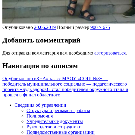
Опубликовано
20.06.2019
Полный размер
900 × 675
Добавить комментарий
Для отправки комментария вам необходимо
авторизоваться
.
Навигация по записям
Опубликовано в
8 «А» класс МАОУ «СОШ №8» —
победитель муниципального социально — педагогического
проекта «Будь здоров!» стал победителем окружного этапа и
прошел в финал областного
Сведения об управлении
Структура и регламент работы
Полномочия
Учредительные документы
Руководство и сотрудники
Подведомственные организации