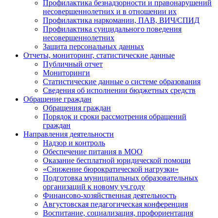
Профилактика безнадзорности и правонарушений
несовершеннолетних и в отношении их
Профилактика наркомании, ПАВ, ВИЧ/СПИД
Профилактика суицидального поведения
несовершеннолетних
Защита персональных данных
Отчеты, мониторинг, статистические данные
Публичный отчет
Мониторинги
Статистические данные о системе образования
Сведения об исполнении бюджетных средств
Обращение граждан
Обращения граждан
Порядок и сроки рассмотрения обращений
граждан
Направления деятельности
Надзор и контроль
Обеспечение питания в МОО
Оказание бесплатной юридической помощи
«Снижение бюрократической нагрузки»
Подготовка муниципальных образовательных
организаций к новому уч.году
Финансово-хозяйственная деятельность
Августовская педагогическая конференция
Воспитание, социализация, профориентация