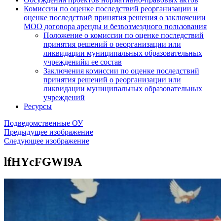
Комиссии по оценке последствий реорганизации и
оценке последствий принятия решения о заключении
МОО договора аренды и безвозмездного пользования
Положение о комиссии по оценке последствий
принятия решений о реорганизации или
ликвидации муниципальных образовательных
учрежденийи ее состав
Заключения комиссии по оценке последствий
принятия решений о реорганизации или
ликвидации муниципальных образовательных
учреждений
Ресурсы
Подведомственные ОУ
Предыдущее изображение
Следующее изображение
lfHYcFGWI9A