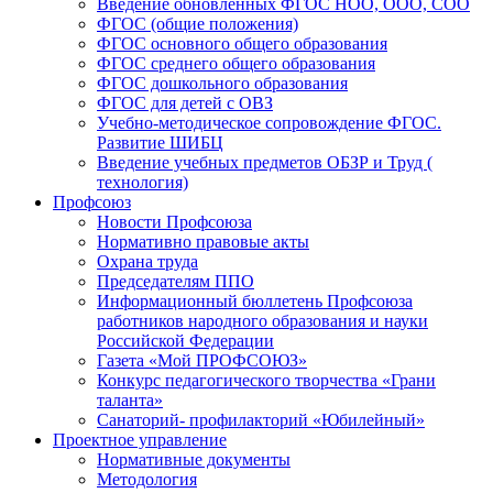
Введение обновленных ФГОС НОО, ООО, СОО
ФГОС (общие положения)
ФГОС основного общего образования
ФГОС среднего общего образования
ФГОС дошкольного образования
ФГОС для детей с ОВЗ
Учебно-методическое сопровождение ФГОС.
Развитие ШИБЦ
Введение учебных предметов ОБЗР и Труд (
технология)
Профсоюз
Новости Профсоюза
Нормативно правовые акты
Охрана труда
Председателям ППО
Информационный бюллетень Профсоюза
работников народного образования и науки
Российской Федерации
Газета «Мой ПРОФСОЮЗ»
Конкурс педагогического творчества «Грани
таланта»
Санаторий- профилакторий «Юбилейный»
Проектное управление
Нормативные документы
Методология