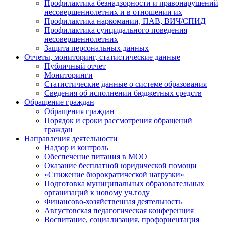
Профилактика безнадзорности и правонарушений
несовершеннолетних и в отношении их
Профилактика наркомании, ПАВ, ВИЧ/СПИД
Профилактика суицидального поведения
несовершеннолетних
Защита персональных данных
Отчеты, мониторинг, статистические данные
Публичный отчет
Мониторинги
Статистические данные о системе образования
Сведения об исполнении бюджетных средств
Обращение граждан
Обращения граждан
Порядок и сроки рассмотрения обращений
граждан
Направления деятельности
Надзор и контроль
Обеспечение питания в МОО
Оказание бесплатной юридической помощи
«Снижение бюрократической нагрузки»
Подготовка муниципальных образовательных
организаций к новому уч.году
Финансово-хозяйственная деятельность
Августовская педагогическая конференция
Воспитание, социализация, профориентация