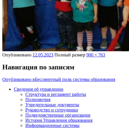
Опубликовано
12.05.2023
Полный размер
900 × 763
Навигация по записям
Опубликовано в
Бессмертный полк системы образования
Сведения об управлении
Структура и регламент работы
Полномочия
Учредительные документы
Руководство и сотрудники
Подведомственные организации
История Управления образования
Информационные системы