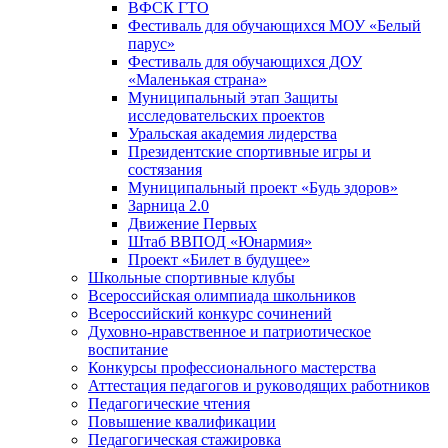
ВФСК ГТО
Фестиваль для обучающихся МОУ «Белый
парус»
Фестиваль для обучающихся ДОУ
«Маленькая страна»
Муниципальный этап Защиты
исследовательских проектов
Уральская академия лидерства
Президентские спортивные игры и
состязания
Муниципальный проект «Будь здоров»
Зарница 2.0
Движение Первых
Штаб ВВПОД «Юнармия»
Проект «Билет в будущее»
Школьные спортивные клубы
Всероссийская олимпиада школьников
Всероссийский конкурс сочинений
Духовно-нравственное и патриотическое
воспитание
Конкурсы профессионального мастерства
Аттестация педагогов и руководящих работников
Педагогические чтения
Повышение квалификации
Педагогическая стажировка