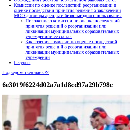
Комиссии по оценке последствий реорганизации и
оценке последствий принятия решения о заключении
МОО договора аренды и безвозмездного пользования
Положение о комиссии по оценке последствий
принятия решений о реорганизации или
ликвидации муниципальных образовательных
учрежденийи ее состав
Заключения комиссии по оценке последствий
принятия решений о реорганизации или
ликвидации муниципальных образовательных
учреждений
Ресурсы
Подведомственные ОУ
6e3019f6224d02a7a1d8cd97a29b798c