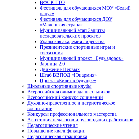
ВФСК ГТО
Фестиваль для обучающихся МОУ «Белый
парус»
Фестиваль для обучающихся ДОУ
«Маленькая страна»
Муниципальный этап Защиты
исследовательских проектов
Уральская академия лидерства
Президентские спортивные игры и
состязания
Муниципальный проект «Будь здоров»
Зарница 2.0
Движение Первых
Штаб ВВПОД «Юнармия»
Проект «Билет в будущее»
Школьные спортивные клубы
Всероссийская олимпиада школьников
Всероссийский конкурс сочинений
Духовно-нравственное и патриотическое
воспитание
Конкурсы профессионального мастерства
Аттестация педагогов и руководящих работников
Педагогические чтения
Повышение квалификации
Педагогическая стажировка