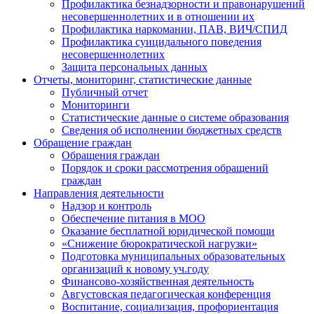
Профилактика безнадзорности и правонарушений
несовершеннолетних и в отношении их
Профилактика наркомании, ПАВ, ВИЧ/СПИД
Профилактика суицидального поведения
несовершеннолетних
Защита персональных данных
Отчеты, мониторинг, статистические данные
Публичный отчет
Мониторинги
Статистические данные о системе образования
Сведения об исполнении бюджетных средств
Обращение граждан
Обращения граждан
Порядок и сроки рассмотрения обращений
граждан
Направления деятельности
Надзор и контроль
Обеспечение питания в МОО
Оказание бесплатной юридической помощи
«Снижение бюрократической нагрузки»
Подготовка муниципальных образовательных
организаций к новому уч.году
Финансово-хозяйственная деятельность
Августовская педагогическая конференция
Воспитание, социализация, профориентация