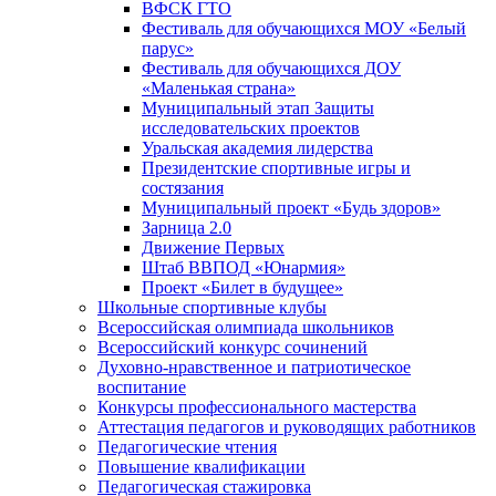
ВФСК ГТО
Фестиваль для обучающихся МОУ «Белый
парус»
Фестиваль для обучающихся ДОУ
«Маленькая страна»
Муниципальный этап Защиты
исследовательских проектов
Уральская академия лидерства
Президентские спортивные игры и
состязания
Муниципальный проект «Будь здоров»
Зарница 2.0
Движение Первых
Штаб ВВПОД «Юнармия»
Проект «Билет в будущее»
Школьные спортивные клубы
Всероссийская олимпиада школьников
Всероссийский конкурс сочинений
Духовно-нравственное и патриотическое
воспитание
Конкурсы профессионального мастерства
Аттестация педагогов и руководящих работников
Педагогические чтения
Повышение квалификации
Педагогическая стажировка