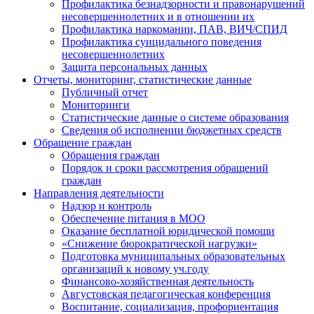
Профилактика безнадзорности и правонарушений
несовершеннолетних и в отношении их
Профилактика наркомании, ПАВ, ВИЧ/СПИД
Профилактика суицидального поведения
несовершеннолетних
Защита персональных данных
Отчеты, мониторинг, статистические данные
Публичный отчет
Мониторинги
Статистические данные о системе образования
Сведения об исполнении бюджетных средств
Обращение граждан
Обращения граждан
Порядок и сроки рассмотрения обращений
граждан
Направления деятельности
Надзор и контроль
Обеспечение питания в МОО
Оказание бесплатной юридической помощи
«Снижение бюрократической нагрузки»
Подготовка муниципальных образовательных
организаций к новому уч.году
Финансово-хозяйственная деятельность
Августовская педагогическая конференция
Воспитание, социализация, профориентация