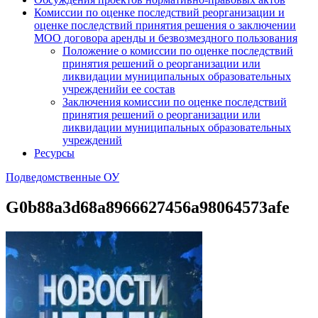
Комиссии по оценке последствий реорганизации и
оценке последствий принятия решения о заключении
МОО договора аренды и безвозмездного пользования
Положение о комиссии по оценке последствий
принятия решений о реорганизации или
ликвидации муниципальных образовательных
учрежденийи ее состав
Заключения комиссии по оценке последствий
принятия решений о реорганизации или
ликвидации муниципальных образовательных
учреждений
Ресурсы
Подведомственные ОУ
G0b88a3d68a8966627456a98064573afe