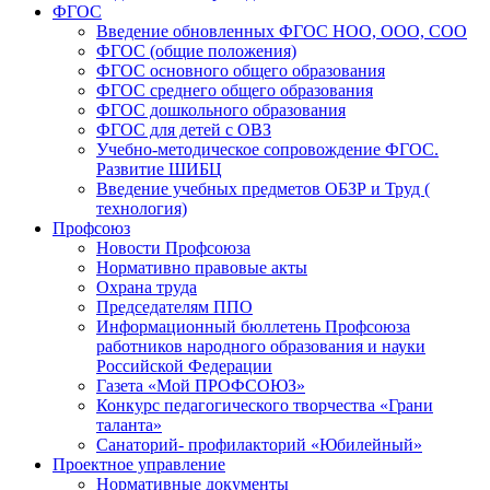
ФГОС
Введение обновленных ФГОС НОО, ООО, СОО
ФГОС (общие положения)
ФГОС основного общего образования
ФГОС среднего общего образования
ФГОС дошкольного образования
ФГОС для детей с ОВЗ
Учебно-методическое сопровождение ФГОС.
Развитие ШИБЦ
Введение учебных предметов ОБЗР и Труд (
технология)
Профсоюз
Новости Профсоюза
Нормативно правовые акты
Охрана труда
Председателям ППО
Информационный бюллетень Профсоюза
работников народного образования и науки
Российской Федерации
Газета «Мой ПРОФСОЮЗ»
Конкурс педагогического творчества «Грани
таланта»
Санаторий- профилакторий «Юбилейный»
Проектное управление
Нормативные документы