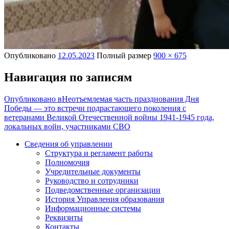
Опубликовано
12.05.2023
Полный размер
900 × 675
Навигация по записям
Опубликовано в
Неотъемлемая часть празднования Дня
Победы — это встречи подрастающего поколения с
ветеранами Великой Отечественной войны 1941-1945 года,
локальных войн, участниками СВО
Сведения об управлении
Структура и регламент работы
Полномочия
Учредительные документы
Руководство и сотрудники
Подведомственные организации
История Управления образования
Информационные системы
Реквизиты
Контакты