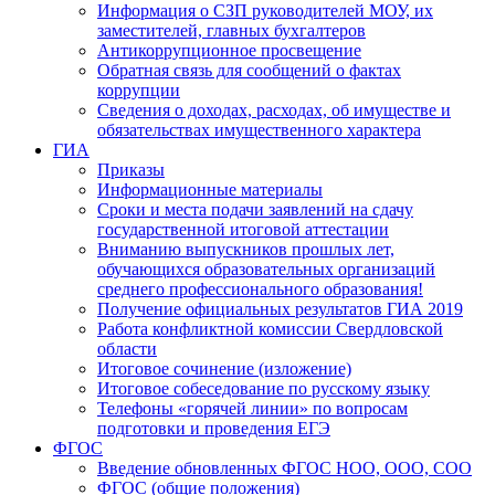
Информация о СЗП руководителей МОУ, их
заместителей, главных бухгалтеров
Антикоррупционное просвещение
Обратная связь для сообщений о фактах
коррупции
Сведения о доходах, расходах, об имуществе и
обязательствах имущественного характера
ГИА
Приказы
Информационные материалы
Сроки и места подачи заявлений на сдачу
государственной итоговой аттестации
Вниманию выпускников прошлых лет,
обучающихся образовательных организаций
среднего профессионального образования!
Получение официальных результатов ГИА 2019
Работа конфликтной комиссии Свердловской
области
Итоговое сочинение (изложение)
Итоговое собеседование по русскому языку
Телефоны «горячей линии» по вопросам
подготовки и проведения ЕГЭ
ФГОС
Введение обновленных ФГОС НОО, ООО, СОО
ФГОС (общие положения)