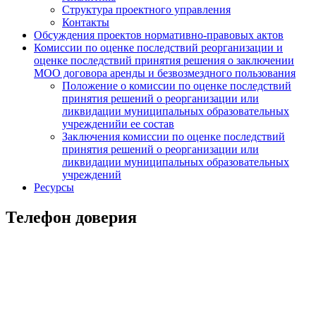
Структура проектного управления
Контакты
Обсуждения проектов нормативно-правовых актов
Комиссии по оценке последствий реорганизации и
оценке последствий принятия решения о заключении
МОО договора аренды и безвозмездного пользования
Положение о комиссии по оценке последствий
принятия решений о реорганизации или
ликвидации муниципальных образовательных
учрежденийи ее состав
Заключения комиссии по оценке последствий
принятия решений о реорганизации или
ликвидации муниципальных образовательных
учреждений
Ресурсы
Телефон доверия