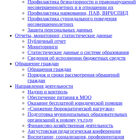
Профилактика безнадзорности и правонарушений
несовершеннолетних и в отношении их
Профилактика наркомании, ПАВ, ВИЧ/СПИД
Профилактика суицидального поведения
несовершеннолетних
Защита персональных данных
Отчеты, мониторинг, статистические данные
Публичный отчет
Мониторинги
Статистические данные о системе образования
Сведения об исполнении бюджетных средств
Обращение граждан
Обращения граждан
Порядок и сроки рассмотрения обращений
граждан
Направления деятельности
Надзор и контроль
Обеспечение питания в МОО
Оказание бесплатной юридической помощи
«Снижение бюрократической нагрузки»
Подготовка муниципальных образовательных
организаций к новому уч.году
Финансово-хозяйственная деятельность
Августовская педагогическая конференция
Воспитание, социализация, профориентация