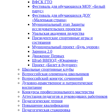
ВФСК ГТО
Фестиваль для обучающихся МОУ «Белый
парус»
Фестиваль для обучающихся ДОУ
«Маленькая страна»
Муниципальный этап Защиты
исследовательских проектов
Уральская академия лидерства
Президентские спортивные игры и
состязания
Муниципальный проект «Будь здоров»
Зарница 2.0
Движение Первых
Штаб ВВПОД «Юнармия»
Проект «Билет в будущее»
Школьные спортивные клубы
Всероссийская олимпиада школьников
Всероссийский конкурс сочинений
Духовно-нравственное и патриотическое
воспитание
Конкурсы профессионального мастерства
Аттестация педагогов и руководящих работников
Педагогические чтения
Повышение квалификации
Педагогическая стажировка