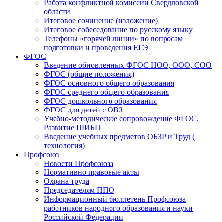
Работа конфликтной комиссии Свердловской
области
Итоговое сочинение (изложение)
Итоговое собеседование по русскому языку
Телефоны «горячей линии» по вопросам
подготовки и проведения ЕГЭ
ФГОС
Введение обновленных ФГОС НОО, ООО, СОО
ФГОС (общие положения)
ФГОС основного общего образования
ФГОС среднего общего образования
ФГОС дошкольного образования
ФГОС для детей с ОВЗ
Учебно-методическое сопровождение ФГОС.
Развитие ШИБЦ
Введение учебных предметов ОБЗР и Труд (
технология)
Профсоюз
Новости Профсоюза
Нормативно правовые акты
Охрана труда
Председателям ППО
Информационный бюллетень Профсоюза
работников народного образования и науки
Российской Федерации