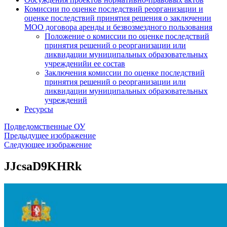
Комиссии по оценке последствий реорганизации и
оценке последствий принятия решения о заключении
МОО договора аренды и безвозмездного пользования
Положение о комиссии по оценке последствий
принятия решений о реорганизации или
ликвидации муниципальных образовательных
учрежденийи ее состав
Заключения комиссии по оценке последствий
принятия решений о реорганизации или
ликвидации муниципальных образовательных
учреждений
Ресурсы
Подведомственные ОУ
Предыдущее изображение
Следующее изображение
JJcsaD9KHRk