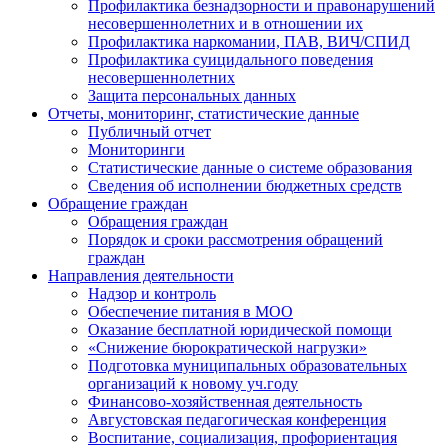
Профилактика безнадзорности и правонарушений
несовершеннолетних и в отношении их
Профилактика наркомании, ПАВ, ВИЧ/СПИД
Профилактика суицидального поведения
несовершеннолетних
Защита персональных данных
Отчеты, мониторинг, статистические данные
Публичный отчет
Мониторинги
Статистические данные о системе образования
Сведения об исполнении бюджетных средств
Обращение граждан
Обращения граждан
Порядок и сроки рассмотрения обращений
граждан
Направления деятельности
Надзор и контроль
Обеспечение питания в МОО
Оказание бесплатной юридической помощи
«Снижение бюрократической нагрузки»
Подготовка муниципальных образовательных
организаций к новому уч.году
Финансово-хозяйственная деятельность
Августовская педагогическая конференция
Воспитание, социализация, профориентация