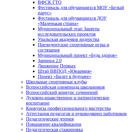
ВФСК ГТО
Фестиваль для обучающихся МОУ «Белый
парус»
Фестиваль для обучающихся ДОУ
«Маленькая страна»
Муниципальный этап Защиты
исследовательских проектов
Уральская академия лидерства
Президентские спортивные игры и
состязания
Муниципальный проект «Будь здоров»
Зарница 2.0
Движение Первых
Штаб ВВПОД «Юнармия»
Проект «Билет в будущее»
Школьные спортивные клубы
Всероссийская олимпиада школьников
Всероссийский конкурс сочинений
Духовно-нравственное и патриотическое
воспитание
Конкурсы профессионального мастерства
Аттестация педагогов и руководящих работников
Педагогические чтения
Повышение квалификации
Педагогическая стажировка