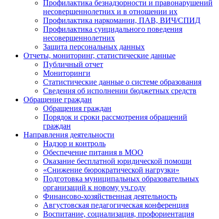
Профилактика безнадзорности и правонарушений
несовершеннолетних и в отношении их
Профилактика наркомании, ПАВ, ВИЧ/СПИД
Профилактика суицидального поведения
несовершеннолетних
Защита персональных данных
Отчеты, мониторинг, статистические данные
Публичный отчет
Мониторинги
Статистические данные о системе образования
Сведения об исполнении бюджетных средств
Обращение граждан
Обращения граждан
Порядок и сроки рассмотрения обращений
граждан
Направления деятельности
Надзор и контроль
Обеспечение питания в МОО
Оказание бесплатной юридической помощи
«Снижение бюрократической нагрузки»
Подготовка муниципальных образовательных
организаций к новому уч.году
Финансово-хозяйственная деятельность
Августовская педагогическая конференция
Воспитание, социализация, профориентация