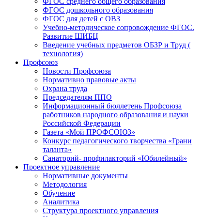
ФГОС среднего общего образования
ФГОС дошкольного образования
ФГОС для детей с ОВЗ
Учебно-методическое сопровождение ФГОС.
Развитие ШИБЦ
Введение учебных предметов ОБЗР и Труд (
технология)
Профсоюз
Новости Профсоюза
Нормативно правовые акты
Охрана труда
Председателям ППО
Информационный бюллетень Профсоюза
работников народного образования и науки
Российской Федерации
Газета «Мой ПРОФСОЮЗ»
Конкурс педагогического творчества «Грани
таланта»
Санаторий- профилакторий «Юбилейный»
Проектное управление
Нормативные документы
Методология
Обучение
Аналитика
Структура проектного управления