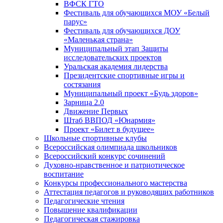
ВФСК ГТО
Фестиваль для обучающихся МОУ «Белый
парус»
Фестиваль для обучающихся ДОУ
«Маленькая страна»
Муниципальный этап Защиты
исследовательских проектов
Уральская академия лидерства
Президентские спортивные игры и
состязания
Муниципальный проект «Будь здоров»
Зарница 2.0
Движение Первых
Штаб ВВПОД «Юнармия»
Проект «Билет в будущее»
Школьные спортивные клубы
Всероссийская олимпиада школьников
Всероссийский конкурс сочинений
Духовно-нравственное и патриотическое
воспитание
Конкурсы профессионального мастерства
Аттестация педагогов и руководящих работников
Педагогические чтения
Повышение квалификации
Педагогическая стажировка