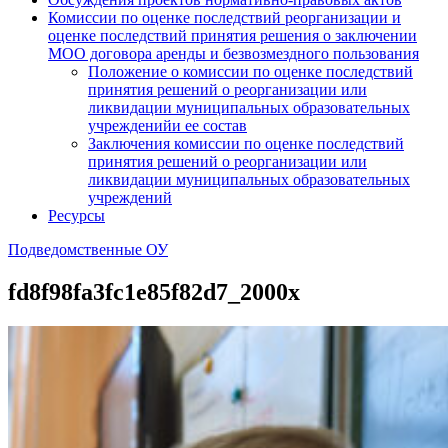
Комиссии по оценке последствий реорганизации и
оценке последствий принятия решения о заключении
МОО договора аренды и безвозмездного пользования
Положение о комиссии по оценке последствий
принятия решений о реорганизации или
ликвидации муниципальных образовательных
учрежденийи ее состав
Заключения комиссии по оценке последствий
принятия решений о реорганизации или
ликвидации муниципальных образовательных
учреждений
Ресурсы
Подведомственные ОУ
fd8f98fa3fc1e85f82d7_2000x