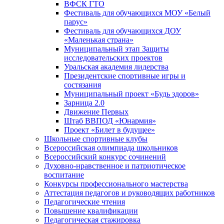
ВФСК ГТО
Фестиваль для обучающихся МОУ «Белый
парус»
Фестиваль для обучающихся ДОУ
«Маленькая страна»
Муниципальный этап Защиты
исследовательских проектов
Уральская академия лидерства
Президентские спортивные игры и
состязания
Муниципальный проект «Будь здоров»
Зарница 2.0
Движение Первых
Штаб ВВПОД «Юнармия»
Проект «Билет в будущее»
Школьные спортивные клубы
Всероссийская олимпиада школьников
Всероссийский конкурс сочинений
Духовно-нравственное и патриотическое
воспитание
Конкурсы профессионального мастерства
Аттестация педагогов и руководящих работников
Педагогические чтения
Повышение квалификации
Педагогическая стажировка