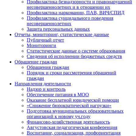
Профилактика безнадзорности и правонарушений
несовершеннолетних и в отношении их
Профилактика наркомании, ПАВ, ВИЧ/СПИД
Профилактика суицидального поведения
несовершеннолетних
Защита персональных данных
Отчеты, мониторинг, статистические данные
Публичный отчет
Мониторинги
Статистические данные о системе образования
Сведения об исполнении бюджетных средств
Обращение граждан
Обращения граждан
Порядок и сроки рассмотрения обращений
граждан
Направления деятельности
Надзор и контроль
Обеспечение питания в МОО
Оказание бесплатной юридической помощи
«Снижение бюрократической нагрузки»
Подготовка муниципальных образовательных
организаций к новому уч.году
Финансово-хозяйственная деятельность
Августовская педагогическая конференция
Воспитание, социализация, профориентация