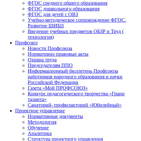
ФГОС среднего общего образования
ФГОС дошкольного образования
ФГОС для детей с ОВЗ
Учебно-методическое сопровождение ФГОС.
Развитие ШИБЦ
Введение учебных предметов ОБЗР и Труд (
технология)
Профсоюз
Новости Профсоюза
Нормативно правовые акты
Охрана труда
Председателям ППО
Информационный бюллетень Профсоюза
работников народного образования и науки
Российской Федерации
Газета «Мой ПРОФСОЮЗ»
Конкурс педагогического творчества «Грани
таланта»
Санаторий- профилакторий «Юбилейный»
Проектное управление
Нормативные документы
Методология
Обучение
Аналитика
Структура проектного управления