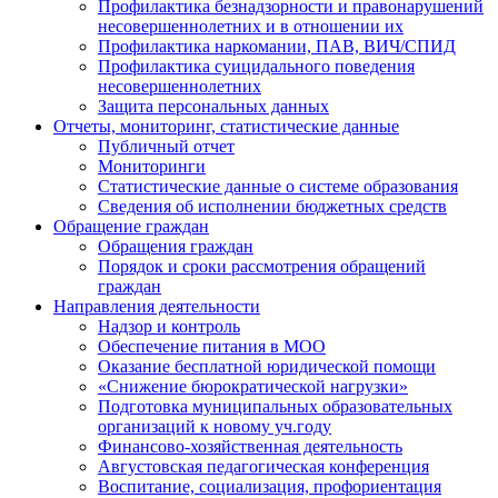
Профилактика безнадзорности и правонарушений
несовершеннолетних и в отношении их
Профилактика наркомании, ПАВ, ВИЧ/СПИД
Профилактика суицидального поведения
несовершеннолетних
Защита персональных данных
Отчеты, мониторинг, статистические данные
Публичный отчет
Мониторинги
Статистические данные о системе образования
Сведения об исполнении бюджетных средств
Обращение граждан
Обращения граждан
Порядок и сроки рассмотрения обращений
граждан
Направления деятельности
Надзор и контроль
Обеспечение питания в МОО
Оказание бесплатной юридической помощи
«Снижение бюрократической нагрузки»
Подготовка муниципальных образовательных
организаций к новому уч.году
Финансово-хозяйственная деятельность
Августовская педагогическая конференция
Воспитание, социализация, профориентация