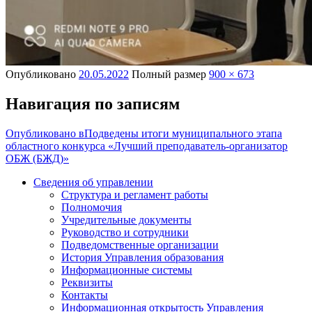
Опубликовано
20.05.2022
Полный размер
900 × 673
Навигация по записям
Опубликовано в
Подведены итоги муниципального этапа
областного конкурса «Лучший преподаватель-организатор
ОБЖ (БЖД)»
Сведения об управлении
Структура и регламент работы
Полномочия
Учредительные документы
Руководство и сотрудники
Подведомственные организации
История Управления образования
Информационные системы
Реквизиты
Контакты
Информационная открытость Управления