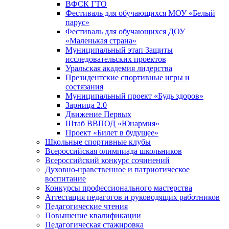
ВФСК ГТО
Фестиваль для обучающихся МОУ «Белый
парус»
Фестиваль для обучающихся ДОУ
«Маленькая страна»
Муниципальный этап Защиты
исследовательских проектов
Уральская академия лидерства
Президентские спортивные игры и
состязания
Муниципальный проект «Будь здоров»
Зарница 2.0
Движение Первых
Штаб ВВПОД «Юнармия»
Проект «Билет в будущее»
Школьные спортивные клубы
Всероссийская олимпиада школьников
Всероссийский конкурс сочинений
Духовно-нравственное и патриотическое
воспитание
Конкурсы профессионального мастерства
Аттестация педагогов и руководящих работников
Педагогические чтения
Повышение квалификации
Педагогическая стажировка