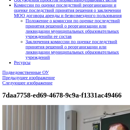
Комиссии по оценке последствий реорганизации и
оценке последствий принятия решения о заключении
МОО договора аренды и безвозмездного пользования
Положение о комиссии по оценке последствий
принятия решений о реорганизации или
ликвидации муниципальных образовательных
учрежденийи ее состав
Заключения комиссии по оценке последствий
принятия решений о реорганизации или
ликвидации муниципальных образовательных
учреждений
Ресурсы
Подведомственные ОУ
Предыдущее изображение
Следующее изображение
7daa7758-ed69-4678-9c9a-f1331ac49466