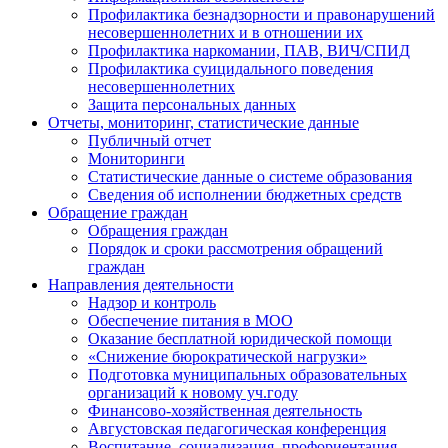
Профилактика безнадзорности и правонарушений
несовершеннолетних и в отношении их
Профилактика наркомании, ПАВ, ВИЧ/СПИД
Профилактика суицидального поведения
несовершеннолетних
Защита персональных данных
Отчеты, мониторинг, статистические данные
Публичный отчет
Мониторинги
Статистические данные о системе образования
Сведения об исполнении бюджетных средств
Обращение граждан
Обращения граждан
Порядок и сроки рассмотрения обращений
граждан
Направления деятельности
Надзор и контроль
Обеспечение питания в МОО
Оказание бесплатной юридической помощи
«Снижение бюрократической нагрузки»
Подготовка муниципальных образовательных
организаций к новому уч.году
Финансово-хозяйственная деятельность
Августовская педагогическая конференция
Воспитание, социализация, профориентация