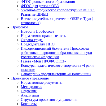
ФГОС дошкольного образования
ФГОС для детей с ОВЗ
Учебно-методическое сопровождение ФГОС.
Развитие ШИБЦ
Введение учебных предметов ОБЗР и Труд (
технология)
Профсоюз
Новости Профсоюза
Нормативно правовые акты
Охрана труда
Председателям ППО
Информационный бюллетень Профсоюза
работников народного образования и науки
Российской Федерации
Газета «Мой ПРОФСОЮЗ»
Конкурс педагогического творчества «Грани
таланта»
Санаторий- профилакторий «Юбилейный»
Проектное управление
Нормативные документы
Методология
Обучение
Аналитика
Структура проектного управления
Контакты