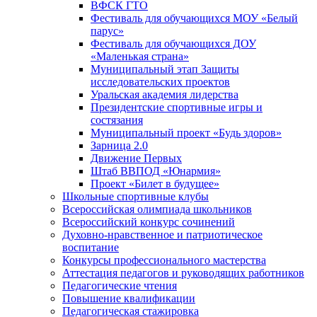
ВФСК ГТО
Фестиваль для обучающихся МОУ «Белый
парус»
Фестиваль для обучающихся ДОУ
«Маленькая страна»
Муниципальный этап Защиты
исследовательских проектов
Уральская академия лидерства
Президентские спортивные игры и
состязания
Муниципальный проект «Будь здоров»
Зарница 2.0
Движение Первых
Штаб ВВПОД «Юнармия»
Проект «Билет в будущее»
Школьные спортивные клубы
Всероссийская олимпиада школьников
Всероссийский конкурс сочинений
Духовно-нравственное и патриотическое
воспитание
Конкурсы профессионального мастерства
Аттестация педагогов и руководящих работников
Педагогические чтения
Повышение квалификации
Педагогическая стажировка