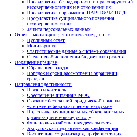
Профилактика безнадзорности и правонарушений
несовершеннолетних и в отношении их
Профилактика наркомании, ПАВ, ВИЧ/СПИД
Профилактика суицидального поведения
несовершеннолетних
Защита персональных данных
Отчеты, мониторинг, статистические данные
Публичный отчет
Мониторинги
Статистические данные о системе образования
Сведения об исполнении бюджетных средств
Обращение граждан
Обращения граждан
Порядок и сроки рассмотрения обращений
граждан
Направления деятельности
Надзор и контроль
Обеспечение питания в МОО
Оказание бесплатной юридической помощи
«Снижение бюрократической нагрузки»
Подготовка муниципальных образовательных
организаций к новому уч.году
Финансово-хозяйственная деятельность
Августовская педагогическая конференция
Воспитание, социализация, профориентация