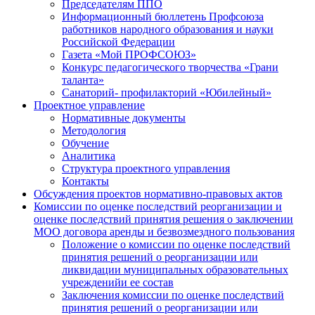
Председателям ППО
Информационный бюллетень Профсоюза
работников народного образования и науки
Российской Федерации
Газета «Мой ПРОФСОЮЗ»
Конкурс педагогического творчества «Грани
таланта»
Санаторий- профилакторий «Юбилейный»
Проектное управление
Нормативные документы
Методология
Обучение
Аналитика
Структура проектного управления
Контакты
Обсуждения проектов нормативно-правовых актов
Комиссии по оценке последствий реорганизации и
оценке последствий принятия решения о заключении
МОО договора аренды и безвозмездного пользования
Положение о комиссии по оценке последствий
принятия решений о реорганизации или
ликвидации муниципальных образовательных
учрежденийи ее состав
Заключения комиссии по оценке последствий
принятия решений о реорганизации или