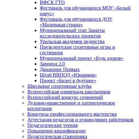
ВФСК ГТО
Фестиваль для обучающихся МОУ «Белый
парус»
Фестиваль для обучающихся ДОУ
«Маленькая страна»
Муниципальный этап Защиты
исследовательских проектов
Уральская академия лидерства
Президентские спортивные игры и
состязания
Муниципальный проект «Будь здоров»
Зарница 2.0
Движение Первых
Штаб ВВПОД «Юнармия»
Проект «Билет в будущее»
Школьные спортивные клубы
Всероссийская олимпиада школьников
Всероссийский конкурс сочинений
Духовно-нравственное и патриотическое
воспитание
Конкурсы профессионального мастерства
Аттестация педагогов и руководящих работников
Педагогические чтения
Повышение квалификации
Педагогическая стажировка