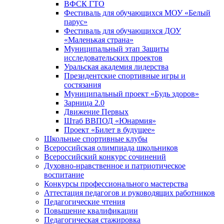
ВФСК ГТО
Фестиваль для обучающихся МОУ «Белый
парус»
Фестиваль для обучающихся ДОУ
«Маленькая страна»
Муниципальный этап Защиты
исследовательских проектов
Уральская академия лидерства
Президентские спортивные игры и
состязания
Муниципальный проект «Будь здоров»
Зарница 2.0
Движение Первых
Штаб ВВПОД «Юнармия»
Проект «Билет в будущее»
Школьные спортивные клубы
Всероссийская олимпиада школьников
Всероссийский конкурс сочинений
Духовно-нравственное и патриотическое
воспитание
Конкурсы профессионального мастерства
Аттестация педагогов и руководящих работников
Педагогические чтения
Повышение квалификации
Педагогическая стажировка