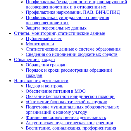
Профилактика безнадзорности и правонарушений
несовершеннолетних и в отношении их
Профилактика наркомании, ПАВ, ВИЧ/СПИД
Профилактика суицидального поведения
несовершеннолетних
Защита персональных данных
Отчеты, мониторинг, статистические данные
Публичный отчет
Мониторинги
Статистические данные о системе образования
Сведения об исполнении бюджетных средств
Обращение граждан
Обращения граждан
Порядок и сроки рассмотрения обращений
граждан
Направления деятельности
Надзор и контроль
Обеспечение питания в МОО
Оказание бесплатной юридической помощи
«Снижение бюрократической нагрузки»
Подготовка муниципальных образовательных
организаций к новому уч.году
Финансово-хозяйственная деятельность
Августовская педагогическая конференция
Воспитание, социализация, профориентация