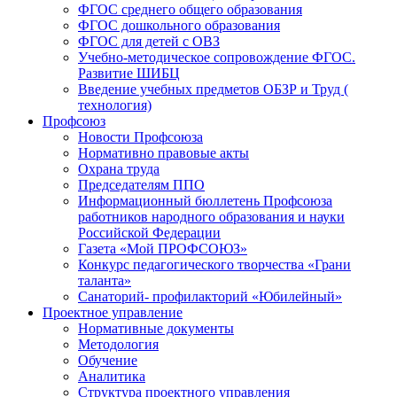
ФГОС среднего общего образования
ФГОС дошкольного образования
ФГОС для детей с ОВЗ
Учебно-методическое сопровождение ФГОС.
Развитие ШИБЦ
Введение учебных предметов ОБЗР и Труд (
технология)
Профсоюз
Новости Профсоюза
Нормативно правовые акты
Охрана труда
Председателям ППО
Информационный бюллетень Профсоюза
работников народного образования и науки
Российской Федерации
Газета «Мой ПРОФСОЮЗ»
Конкурс педагогического творчества «Грани
таланта»
Санаторий- профилакторий «Юбилейный»
Проектное управление
Нормативные документы
Методология
Обучение
Аналитика
Структура проектного управления