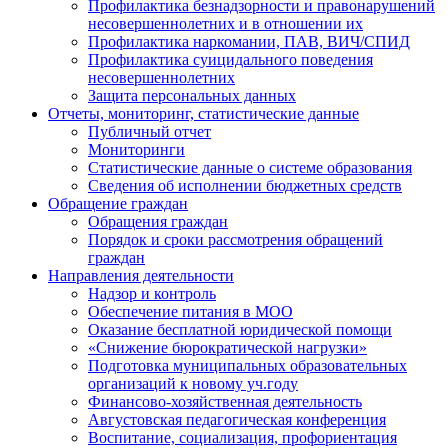
Профилактика безнадзорности и правонарушений
несовершеннолетних и в отношении их
Профилактика наркомании, ПАВ, ВИЧ/СПИД
Профилактика суицидального поведения
несовершеннолетних
Защита персональных данных
Отчеты, мониторинг, статистические данные
Публичный отчет
Мониторинги
Статистические данные о системе образования
Сведения об исполнении бюджетных средств
Обращение граждан
Обращения граждан
Порядок и сроки рассмотрения обращений
граждан
Направления деятельности
Надзор и контроль
Обеспечение питания в МОО
Оказание бесплатной юридической помощи
«Снижение бюрократической нагрузки»
Подготовка муниципальных образовательных
организаций к новому уч.году
Финансово-хозяйственная деятельность
Августовская педагогическая конференция
Воспитание, социализация, профориентация