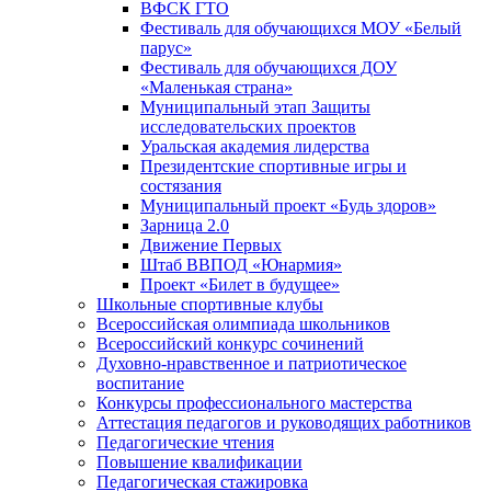
ВФСК ГТО
Фестиваль для обучающихся МОУ «Белый
парус»
Фестиваль для обучающихся ДОУ
«Маленькая страна»
Муниципальный этап Защиты
исследовательских проектов
Уральская академия лидерства
Президентские спортивные игры и
состязания
Муниципальный проект «Будь здоров»
Зарница 2.0
Движение Первых
Штаб ВВПОД «Юнармия»
Проект «Билет в будущее»
Школьные спортивные клубы
Всероссийская олимпиада школьников
Всероссийский конкурс сочинений
Духовно-нравственное и патриотическое
воспитание
Конкурсы профессионального мастерства
Аттестация педагогов и руководящих работников
Педагогические чтения
Повышение квалификации
Педагогическая стажировка