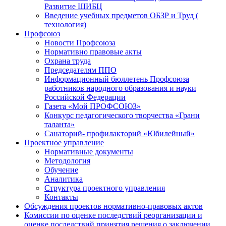
Развитие ШИБЦ
Введение учебных предметов ОБЗР и Труд (
технология)
Профсоюз
Новости Профсоюза
Нормативно правовые акты
Охрана труда
Председателям ППО
Информационный бюллетень Профсоюза
работников народного образования и науки
Российской Федерации
Газета «Мой ПРОФСОЮЗ»
Конкурс педагогического творчества «Грани
таланта»
Санаторий- профилакторий «Юбилейный»
Проектное управление
Нормативные документы
Методология
Обучение
Аналитика
Структура проектного управления
Контакты
Обсуждения проектов нормативно-правовых актов
Комиссии по оценке последствий реорганизации и
оценке последствий принятия решения о заключении