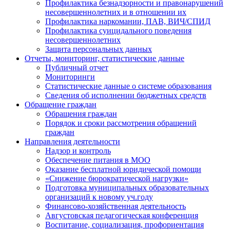
Профилактика безнадзорности и правонарушений
несовершеннолетних и в отношении их
Профилактика наркомании, ПАВ, ВИЧ/СПИД
Профилактика суицидального поведения
несовершеннолетних
Защита персональных данных
Отчеты, мониторинг, статистические данные
Публичный отчет
Мониторинги
Статистические данные о системе образования
Сведения об исполнении бюджетных средств
Обращение граждан
Обращения граждан
Порядок и сроки рассмотрения обращений
граждан
Направления деятельности
Надзор и контроль
Обеспечение питания в МОО
Оказание бесплатной юридической помощи
«Снижение бюрократической нагрузки»
Подготовка муниципальных образовательных
организаций к новому уч.году
Финансово-хозяйственная деятельность
Августовская педагогическая конференция
Воспитание, социализация, профориентация