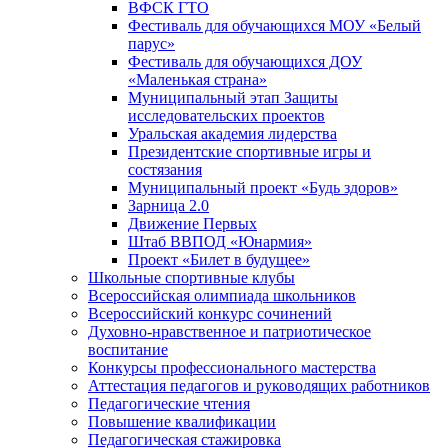
ВФСК ГТО
Фестиваль для обучающихся МОУ «Белый
парус»
Фестиваль для обучающихся ДОУ
«Маленькая страна»
Муниципальный этап Защиты
исследовательских проектов
Уральская академия лидерства
Президентские спортивные игры и
состязания
Муниципальный проект «Будь здоров»
Зарница 2.0
Движение Первых
Штаб ВВПОД «Юнармия»
Проект «Билет в будущее»
Школьные спортивные клубы
Всероссийская олимпиада школьников
Всероссийский конкурс сочинений
Духовно-нравственное и патриотическое
воспитание
Конкурсы профессионального мастерства
Аттестация педагогов и руководящих работников
Педагогические чтения
Повышение квалификации
Педагогическая стажировка