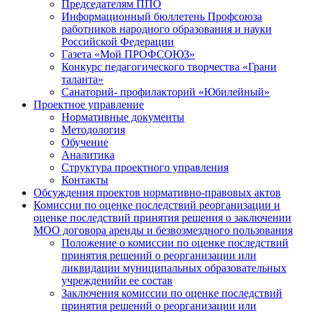
Председателям ППО
Информационный бюллетень Профсоюза
работников народного образования и науки
Российской Федерации
Газета «Мой ПРОФСОЮЗ»
Конкурс педагогического творчества «Грани
таланта»
Санаторий- профилакторий «Юбилейный»
Проектное управление
Нормативные документы
Методология
Обучение
Аналитика
Структура проектного управления
Контакты
Обсуждения проектов нормативно-правовых актов
Комиссии по оценке последствий реорганизации и
оценке последствий принятия решения о заключении
МОО договора аренды и безвозмездного пользования
Положение о комиссии по оценке последствий
принятия решений о реорганизации или
ликвидации муниципальных образовательных
учрежденийи ее состав
Заключения комиссии по оценке последствий
принятия решений о реорганизации или