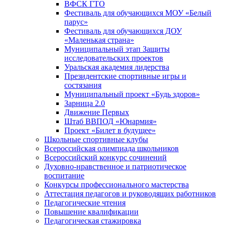
ВФСК ГТО
Фестиваль для обучающихся МОУ «Белый
парус»
Фестиваль для обучающихся ДОУ
«Маленькая страна»
Муниципальный этап Защиты
исследовательских проектов
Уральская академия лидерства
Президентские спортивные игры и
состязания
Муниципальный проект «Будь здоров»
Зарница 2.0
Движение Первых
Штаб ВВПОД «Юнармия»
Проект «Билет в будущее»
Школьные спортивные клубы
Всероссийская олимпиада школьников
Всероссийский конкурс сочинений
Духовно-нравственное и патриотическое
воспитание
Конкурсы профессионального мастерства
Аттестация педагогов и руководящих работников
Педагогические чтения
Повышение квалификации
Педагогическая стажировка