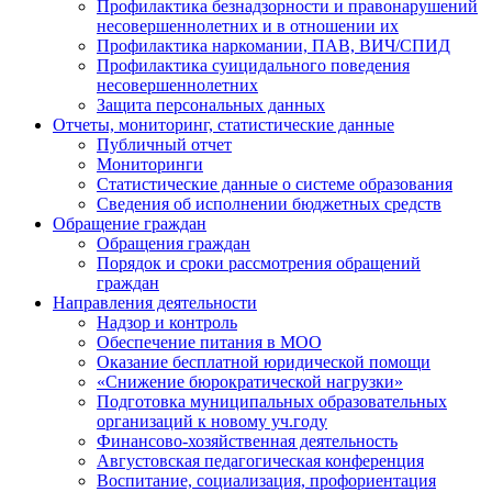
Профилактика безнадзорности и правонарушений
несовершеннолетних и в отношении их
Профилактика наркомании, ПАВ, ВИЧ/СПИД
Профилактика суицидального поведения
несовершеннолетних
Защита персональных данных
Отчеты, мониторинг, статистические данные
Публичный отчет
Мониторинги
Статистические данные о системе образования
Сведения об исполнении бюджетных средств
Обращение граждан
Обращения граждан
Порядок и сроки рассмотрения обращений
граждан
Направления деятельности
Надзор и контроль
Обеспечение питания в МОО
Оказание бесплатной юридической помощи
«Снижение бюрократической нагрузки»
Подготовка муниципальных образовательных
организаций к новому уч.году
Финансово-хозяйственная деятельность
Августовская педагогическая конференция
Воспитание, социализация, профориентация