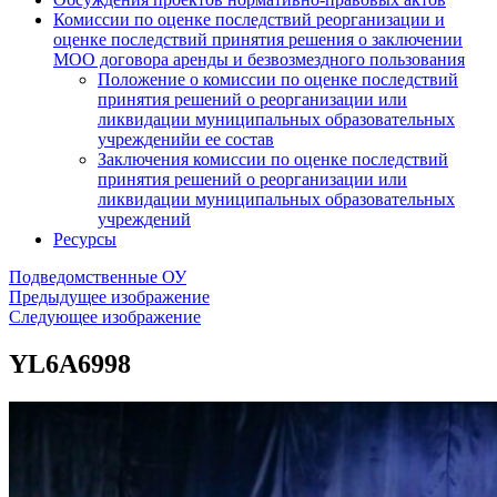
Комиссии по оценке последствий реорганизации и
оценке последствий принятия решения о заключении
МОО договора аренды и безвозмездного пользования
Положение о комиссии по оценке последствий
принятия решений о реорганизации или
ликвидации муниципальных образовательных
учрежденийи ее состав
Заключения комиссии по оценке последствий
принятия решений о реорганизации или
ликвидации муниципальных образовательных
учреждений
Ресурсы
Подведомственные ОУ
Предыдущее изображение
Следующее изображение
YL6A6998