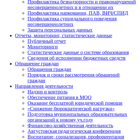
Профилактика безнадзорности и правонарушений
несовершеннолетних и в отношении их
Профилактика наркомании, ПАВ, ВИЧ/СПИД
Профилактика суицидального поведения
несовершеннолетних
Защита персональных данных
Отчеты, мониторинг, статистические данные
Публичный отчет
Мониторинги
Статистические данные о системе образования
Сведения об исполнении бюджетных средств
Обращение граждан
Обращения граждан
Порядок и сроки рассмотрения обращений
граждан
Направления деятельности
Надзор и контроль
Обеспечение питания в МОО
Оказание бесплатной юридической помощи
«Снижение бюрократической нагрузки»
Подготовка муниципальных образовательных
организаций к новому уч.году
Финансово-хозяйственная деятельность
Августовская педагогическая конференция
Воспитание, социализация, профориентация