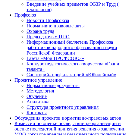
Введение учебных предметов ОБЗР и Труд (
технология)
Профсоюз
Новости Профсоюза
Нормативно правовые акты
Охрана труда
Председателям ППО
Информационный бюллетень Профсоюза
работников народного образования и науки
Российской Федерации
Газета «Мой ПРОФСОЮЗ»
Конкурс педагогического творчества «Грани
таланта»
Санаторий- профилакторий «Юбилейный»
Проектное управление
Нормативные документы
Методология
Обучение
Аналитика
Структура проектного управления
Контакты
Обсуждения проектов нормативно-правовых актов
Комиссии по оценке последствий реорганизации и
оценке последствий принятия решения о заключении
МОО договора аренды и безвозмездного пользования