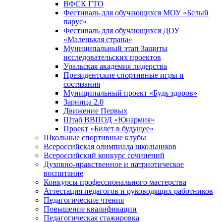
ВФСК ГТО
Фестиваль для обучающихся МОУ «Белый
парус»
Фестиваль для обучающихся ДОУ
«Маленькая страна»
Муниципальный этап Защиты
исследовательских проектов
Уральская академия лидерства
Президентские спортивные игры и
состязания
Муниципальный проект «Будь здоров»
Зарница 2.0
Движение Первых
Штаб ВВПОД «Юнармия»
Проект «Билет в будущее»
Школьные спортивные клубы
Всероссийская олимпиада школьников
Всероссийский конкурс сочинений
Духовно-нравственное и патриотическое
воспитание
Конкурсы профессионального мастерства
Аттестация педагогов и руководящих работников
Педагогические чтения
Повышение квалификации
Педагогическая стажировка