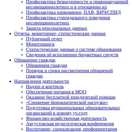
Профилактика безнадзорности и правонарушений
несовершеннолетних и в отношении их
Профилактика наркомании, ПАВ, ВИЧ/СПИД
Профилактика суицидального поведения
несовершеннолетних
Защита персональных данных
Отчеты, мониторинг, статистические данные
Публичный отчет
Мониторинги
Статистические данные о системе образования
Сведения об исполнении бюджетных средств
Обращение граждан
Обращения граждан
Порядок и сроки рассмотрения обращений
граждан
Направления деятельности
Надзор и контроль
Обеспечение питания в МОО
Оказание бесплатной юридической помощи
«Снижение бюрократической нагрузки»
Подготовка муниципальных образовательных
организаций к новому уч.году
Финансово-хозяйственная деятельность
Августовская педагогическая конференция
Воспитание, социализация, профориентация