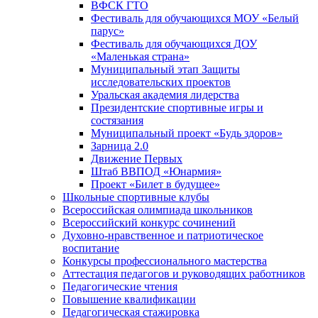
ВФСК ГТО
Фестиваль для обучающихся МОУ «Белый
парус»
Фестиваль для обучающихся ДОУ
«Маленькая страна»
Муниципальный этап Защиты
исследовательских проектов
Уральская академия лидерства
Президентские спортивные игры и
состязания
Муниципальный проект «Будь здоров»
Зарница 2.0
Движение Первых
Штаб ВВПОД «Юнармия»
Проект «Билет в будущее»
Школьные спортивные клубы
Всероссийская олимпиада школьников
Всероссийский конкурс сочинений
Духовно-нравственное и патриотическое
воспитание
Конкурсы профессионального мастерства
Аттестация педагогов и руководящих работников
Педагогические чтения
Повышение квалификации
Педагогическая стажировка