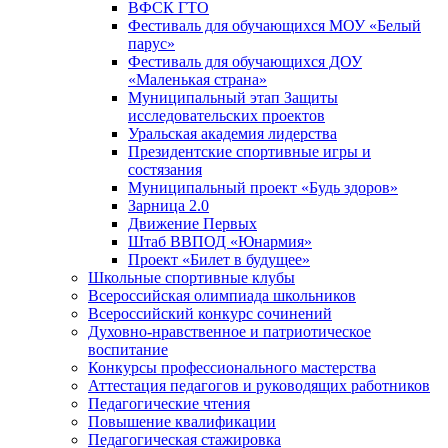
ВФСК ГТО
Фестиваль для обучающихся МОУ «Белый
парус»
Фестиваль для обучающихся ДОУ
«Маленькая страна»
Муниципальный этап Защиты
исследовательских проектов
Уральская академия лидерства
Президентские спортивные игры и
состязания
Муниципальный проект «Будь здоров»
Зарница 2.0
Движение Первых
Штаб ВВПОД «Юнармия»
Проект «Билет в будущее»
Школьные спортивные клубы
Всероссийская олимпиада школьников
Всероссийский конкурс сочинений
Духовно-нравственное и патриотическое
воспитание
Конкурсы профессионального мастерства
Аттестация педагогов и руководящих работников
Педагогические чтения
Повышение квалификации
Педагогическая стажировка