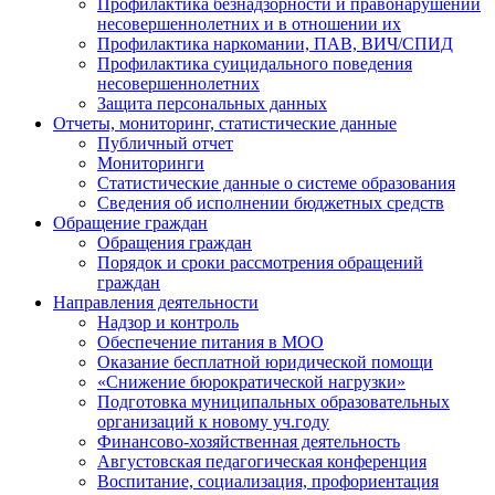
Профилактика безнадзорности и правонарушений
несовершеннолетних и в отношении их
Профилактика наркомании, ПАВ, ВИЧ/СПИД
Профилактика суицидального поведения
несовершеннолетних
Защита персональных данных
Отчеты, мониторинг, статистические данные
Публичный отчет
Мониторинги
Статистические данные о системе образования
Сведения об исполнении бюджетных средств
Обращение граждан
Обращения граждан
Порядок и сроки рассмотрения обращений
граждан
Направления деятельности
Надзор и контроль
Обеспечение питания в МОО
Оказание бесплатной юридической помощи
«Снижение бюрократической нагрузки»
Подготовка муниципальных образовательных
организаций к новому уч.году
Финансово-хозяйственная деятельность
Августовская педагогическая конференция
Воспитание, социализация, профориентация