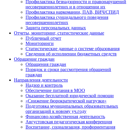
Профилактика безнадзорности и правонарушений
несовершеннолетних и в отношении их
Профилактика наркомании, ПАВ, ВИЧ/СПИД
Профилактика суицидального поведения
несовершеннолетних
Защита персональных данных
Отчеты, мониторинг, статистические данные
Публичный отчет
Мониторинги
Статистические данные о системе образования
Сведения об исполнении бюджетных средств
Обращение граждан
Обращения граждан
Порядок и сроки рассмотрения обращений
граждан
Направления деятельности
Надзор и контроль
Обеспечение питания в МОО
Оказание бесплатной юридической помощи
«Снижение бюрократической нагрузки»
Подготовка муниципальных образовательных
организаций к новому уч.году
Финансово-хозяйственная деятельность
Августовская педагогическая конференция
Воспитание, социализация, профориентация