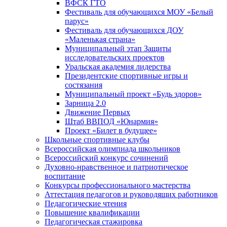
ВФСК ГТО
Фестиваль для обучающихся МОУ «Белый
парус»
Фестиваль для обучающихся ДОУ
«Маленькая страна»
Муниципальный этап Защиты
исследовательских проектов
Уральская академия лидерства
Президентские спортивные игры и
состязания
Муниципальный проект «Будь здоров»
Зарница 2.0
Движение Первых
Штаб ВВПОД «Юнармия»
Проект «Билет в будущее»
Школьные спортивные клубы
Всероссийская олимпиада школьников
Всероссийский конкурс сочинений
Духовно-нравственное и патриотическое
воспитание
Конкурсы профессионального мастерства
Аттестация педагогов и руководящих работников
Педагогические чтения
Повышение квалификации
Педагогическая стажировка