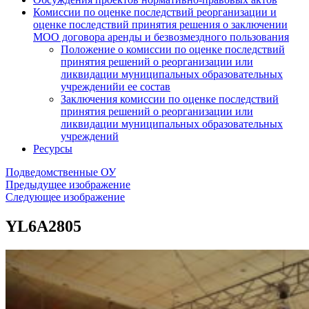
Комиссии по оценке последствий реорганизации и
оценке последствий принятия решения о заключении
МОО договора аренды и безвозмездного пользования
Положение о комиссии по оценке последствий
принятия решений о реорганизации или
ликвидации муниципальных образовательных
учрежденийи ее состав
Заключения комиссии по оценке последствий
принятия решений о реорганизации или
ликвидации муниципальных образовательных
учреждений
Ресурсы
Подведомственные ОУ
Предыдущее изображение
Следующее изображение
YL6A2805