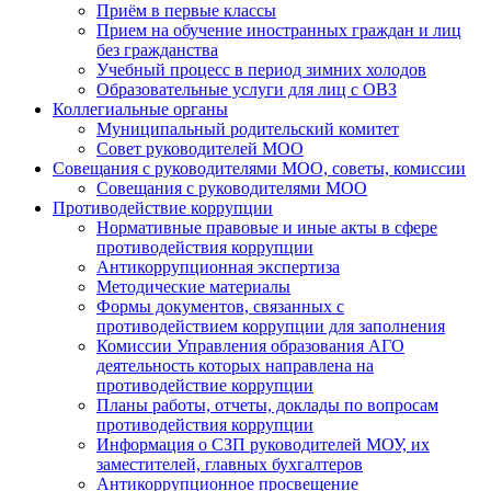
Приём в первые классы
Прием на обучение иностранных граждан и лиц
без гражданства
Учебный процесс в период зимних холодов
Образовательные услуги для лиц с ОВЗ
Коллегиальные органы
Муниципальный родительский комитет
Совет руководителей МОО
Совещания с руководителями МОО, советы, комиссии
Совещания с руководителями МОО
Противодействие коррупции
Нормативные правовые и иные акты в сфере
противодействия коррупции
Антикоррупционная экспертиза
Методические материалы
Формы документов, связанных с
противодействием коррупции для заполнения
Комиссии Управления образования АГО
деятельность которых направлена на
противодействие коррупции
Планы работы, отчеты, доклады по вопросам
противодействия коррупции
Информация о СЗП руководителей МОУ, их
заместителей, главных бухгалтеров
Антикоррупционное просвещение