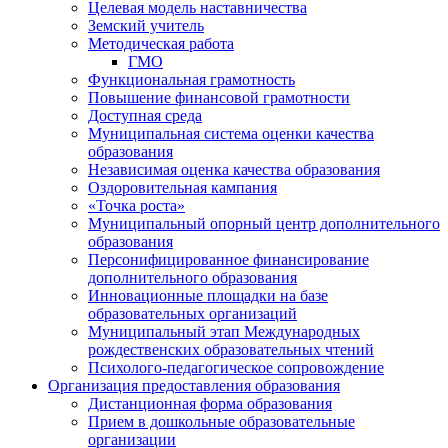
Целевая модель наставничества
Земский учитель
Методическая работа
ГМО
Функциональная грамотность
Повышение финансовой грамотности
Доступная среда
Муниципальная система оценки качества
образования
Независимая оценка качества образования
Оздоровительная кампания
«Точка роста»
Муниципальный опорный центр дополнительного
образования
Персонифицированное финансирование
дополнительного образования
Инновационные площадки на базе
образовательных организаций
Муниципальный этап Международных
рождественских образовательных чтений
Психолого-педагогическое сопровождение
Организация предоставления образования
Дистанционная форма образования
Прием в дошкольные образовательные
организации