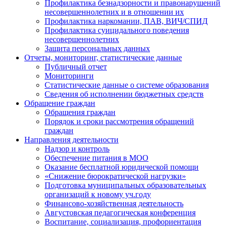
Профилактика безнадзорности и правонарушений
несовершеннолетних и в отношении их
Профилактика наркомании, ПАВ, ВИЧ/СПИД
Профилактика суицидального поведения
несовершеннолетних
Защита персональных данных
Отчеты, мониторинг, статистические данные
Публичный отчет
Мониторинги
Статистические данные о системе образования
Сведения об исполнении бюджетных средств
Обращение граждан
Обращения граждан
Порядок и сроки рассмотрения обращений
граждан
Направления деятельности
Надзор и контроль
Обеспечение питания в МОО
Оказание бесплатной юридической помощи
«Снижение бюрократической нагрузки»
Подготовка муниципальных образовательных
организаций к новому уч.году
Финансово-хозяйственная деятельность
Августовская педагогическая конференция
Воспитание, социализация, профориентация