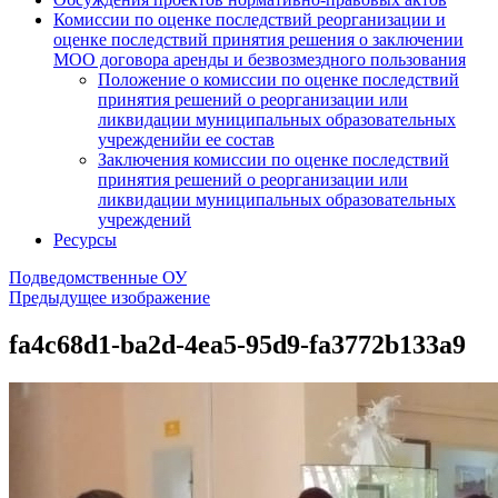
Комиссии по оценке последствий реорганизации и
оценке последствий принятия решения о заключении
МОО договора аренды и безвозмездного пользования
Положение о комиссии по оценке последствий
принятия решений о реорганизации или
ликвидации муниципальных образовательных
учрежденийи ее состав
Заключения комиссии по оценке последствий
принятия решений о реорганизации или
ликвидации муниципальных образовательных
учреждений
Ресурсы
Подведомственные ОУ
Предыдущее изображение
fa4c68d1-ba2d-4ea5-95d9-fa3772b133a9