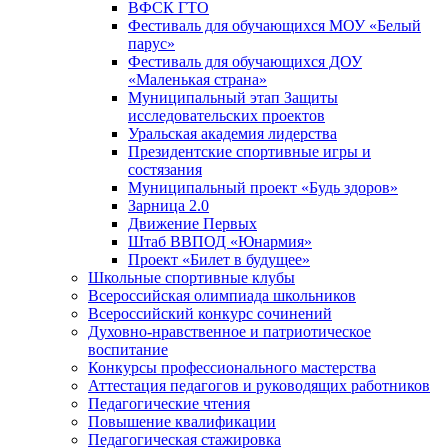
ВФСК ГТО
Фестиваль для обучающихся МОУ «Белый
парус»
Фестиваль для обучающихся ДОУ
«Маленькая страна»
Муниципальный этап Защиты
исследовательских проектов
Уральская академия лидерства
Президентские спортивные игры и
состязания
Муниципальный проект «Будь здоров»
Зарница 2.0
Движение Первых
Штаб ВВПОД «Юнармия»
Проект «Билет в будущее»
Школьные спортивные клубы
Всероссийская олимпиада школьников
Всероссийский конкурс сочинений
Духовно-нравственное и патриотическое
воспитание
Конкурсы профессионального мастерства
Аттестация педагогов и руководящих работников
Педагогические чтения
Повышение квалификации
Педагогическая стажировка