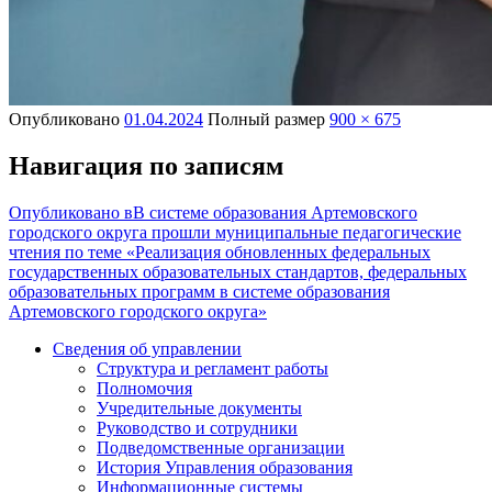
Опубликовано
01.04.2024
Полный размер
900 × 675
Навигация по записям
Опубликовано в
В системе образования Артемовского
городского округа прошли муниципальные педагогические
чтения по теме «Реализация обновленных федеральных
государственных образовательных стандартов, федеральных
образовательных программ в системе образования
Артемовского городского округа»
Сведения об управлении
Структура и регламент работы
Полномочия
Учредительные документы
Руководство и сотрудники
Подведомственные организации
История Управления образования
Информационные системы