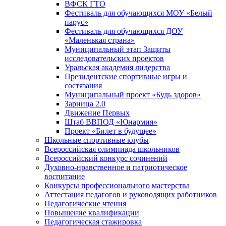
ВФСК ГТО
Фестиваль для обучающихся МОУ «Белый
парус»
Фестиваль для обучающихся ДОУ
«Маленькая страна»
Муниципальный этап Защиты
исследовательских проектов
Уральская академия лидерства
Президентские спортивные игры и
состязания
Муниципальный проект «Будь здоров»
Зарница 2.0
Движение Первых
Штаб ВВПОД «Юнармия»
Проект «Билет в будущее»
Школьные спортивные клубы
Всероссийская олимпиада школьников
Всероссийский конкурс сочинений
Духовно-нравственное и патриотическое
воспитание
Конкурсы профессионального мастерства
Аттестация педагогов и руководящих работников
Педагогические чтения
Повышение квалификации
Педагогическая стажировка