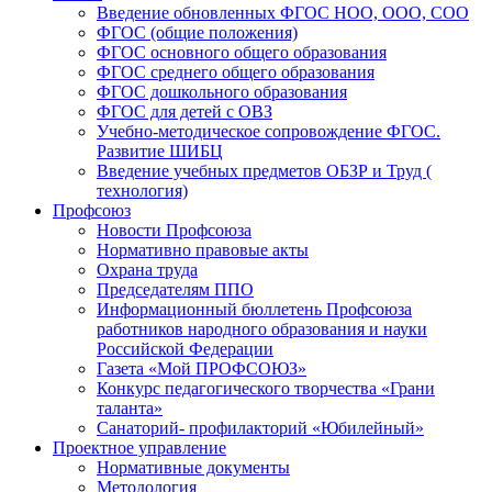
Введение обновленных ФГОС НОО, ООО, СОО
ФГОС (общие положения)
ФГОС основного общего образования
ФГОС среднего общего образования
ФГОС дошкольного образования
ФГОС для детей с ОВЗ
Учебно-методическое сопровождение ФГОС.
Развитие ШИБЦ
Введение учебных предметов ОБЗР и Труд (
технология)
Профсоюз
Новости Профсоюза
Нормативно правовые акты
Охрана труда
Председателям ППО
Информационный бюллетень Профсоюза
работников народного образования и науки
Российской Федерации
Газета «Мой ПРОФСОЮЗ»
Конкурс педагогического творчества «Грани
таланта»
Санаторий- профилакторий «Юбилейный»
Проектное управление
Нормативные документы
Методология