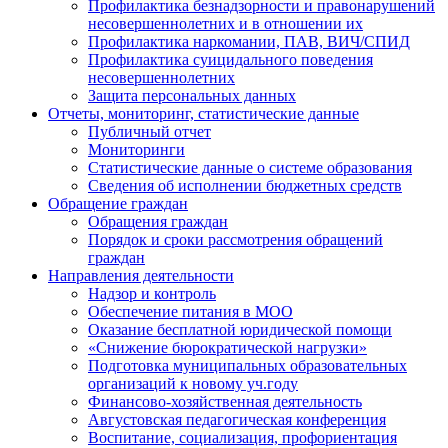
Профилактика безнадзорности и правонарушений
несовершеннолетних и в отношении их
Профилактика наркомании, ПАВ, ВИЧ/СПИД
Профилактика суицидального поведения
несовершеннолетних
Защита персональных данных
Отчеты, мониторинг, статистические данные
Публичный отчет
Мониторинги
Статистические данные о системе образования
Сведения об исполнении бюджетных средств
Обращение граждан
Обращения граждан
Порядок и сроки рассмотрения обращений
граждан
Направления деятельности
Надзор и контроль
Обеспечение питания в МОО
Оказание бесплатной юридической помощи
«Снижение бюрократической нагрузки»
Подготовка муниципальных образовательных
организаций к новому уч.году
Финансово-хозяйственная деятельность
Августовская педагогическая конференция
Воспитание, социализация, профориентация