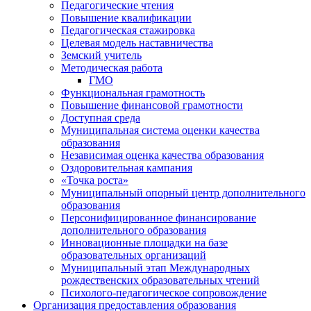
Педагогические чтения
Повышение квалификации
Педагогическая стажировка
Целевая модель наставничества
Земский учитель
Методическая работа
ГМО
Функциональная грамотность
Повышение финансовой грамотности
Доступная среда
Муниципальная система оценки качества
образования
Независимая оценка качества образования
Оздоровительная кампания
«Точка роста»
Муниципальный опорный центр дополнительного
образования
Персонифицированное финансирование
дополнительного образования
Инновационные площадки на базе
образовательных организаций
Муниципальный этап Международных
рождественских образовательных чтений
Психолого-педагогическое сопровождение
Организация предоставления образования