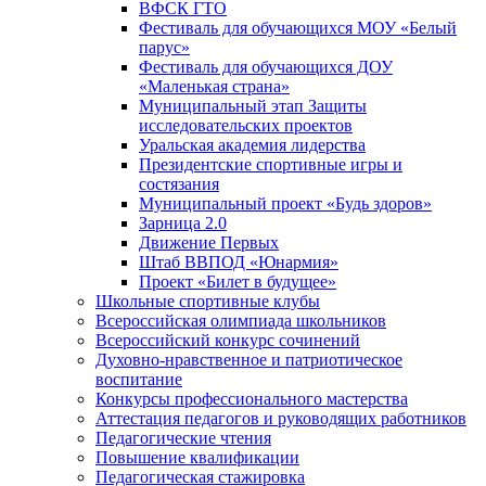
ВФСК ГТО
Фестиваль для обучающихся МОУ «Белый
парус»
Фестиваль для обучающихся ДОУ
«Маленькая страна»
Муниципальный этап Защиты
исследовательских проектов
Уральская академия лидерства
Президентские спортивные игры и
состязания
Муниципальный проект «Будь здоров»
Зарница 2.0
Движение Первых
Штаб ВВПОД «Юнармия»
Проект «Билет в будущее»
Школьные спортивные клубы
Всероссийская олимпиада школьников
Всероссийский конкурс сочинений
Духовно-нравственное и патриотическое
воспитание
Конкурсы профессионального мастерства
Аттестация педагогов и руководящих работников
Педагогические чтения
Повышение квалификации
Педагогическая стажировка