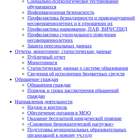
Социально-психологическое тестирование
обучающихся
Информационная безопасность
Профилактика безнадзорности и правонарушений
несовершеннолетних и в отношении их
Профилактика наркомании, ПАВ, ВИЧ/СПИД
Профилактика суицидального поведения
несовершеннолетних
Защита персональных данных
Отчеты, мониторинг, статистические данные
Публичный отчет
Мониторинги
Статистические данные о системе образования
Сведения об исполнении бюджетных средств
Обращение граждан
Обращения граждан
Порядок и сроки рассмотрения обращений
граждан
Направления деятельности
Надзор и контроль
Обеспечение питания в МОО
Оказание бесплатной юридической помощи
«Снижение бюрократической нагрузки»
Подготовка муниципальных образовательных
организаций к новому уч.году