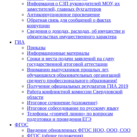
Информация о СЗП руководителей МОУ, их
заместителей, главных бухгалтеров
Антикоррупционное просвещение
Обратная связь для сообщений о фактах
коррупции
Сведения о доходах, расходах, об имуществе и
обязательствах имущественного характера
ГИА
Приказы
Информационные материалы
Сроки и места подачи заявлений на сдачу
государственной итоговой аттестации
Вниманию выпускников прошлых лет,
обучающихся образовательных организаций
среднего профессионального образования!
Получение официальных результатов ГИА 2019
Работа конфликтной комиссии Свердловской
области
Итоговое сочинение (изложение)
Итоговое собеседование по русскому языку
Телефоны «горячей линии» по вопросам
подготовки и проведения ЕГЭ
ФГОС
Введение обновленных ФГОС НОО, ООО, СОО
ФГОС (общие положения)