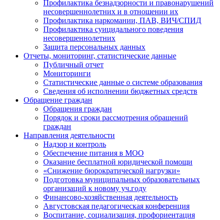
Профилактика безнадзорности и правонарушений
несовершеннолетних и в отношении их
Профилактика наркомании, ПАВ, ВИЧ/СПИД
Профилактика суицидального поведения
несовершеннолетних
Защита персональных данных
Отчеты, мониторинг, статистические данные
Публичный отчет
Мониторинги
Статистические данные о системе образования
Сведения об исполнении бюджетных средств
Обращение граждан
Обращения граждан
Порядок и сроки рассмотрения обращений
граждан
Направления деятельности
Надзор и контроль
Обеспечение питания в МОО
Оказание бесплатной юридической помощи
«Снижение бюрократической нагрузки»
Подготовка муниципальных образовательных
организаций к новому уч.году
Финансово-хозяйственная деятельность
Августовская педагогическая конференция
Воспитание, социализация, профориентация