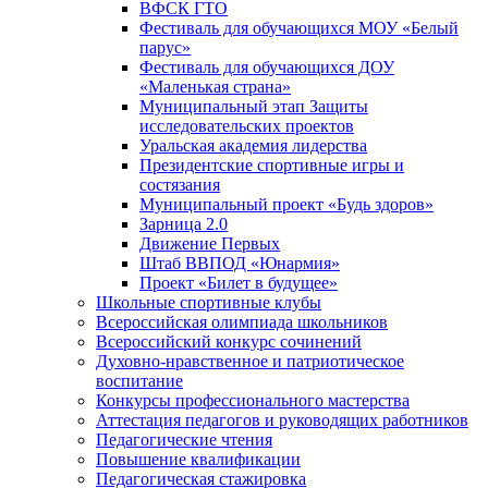
ВФСК ГТО
Фестиваль для обучающихся МОУ «Белый
парус»
Фестиваль для обучающихся ДОУ
«Маленькая страна»
Муниципальный этап Защиты
исследовательских проектов
Уральская академия лидерства
Президентские спортивные игры и
состязания
Муниципальный проект «Будь здоров»
Зарница 2.0
Движение Первых
Штаб ВВПОД «Юнармия»
Проект «Билет в будущее»
Школьные спортивные клубы
Всероссийская олимпиада школьников
Всероссийский конкурс сочинений
Духовно-нравственное и патриотическое
воспитание
Конкурсы профессионального мастерства
Аттестация педагогов и руководящих работников
Педагогические чтения
Повышение квалификации
Педагогическая стажировка