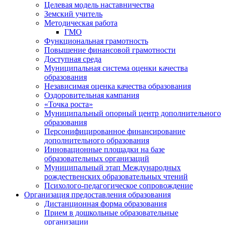
Целевая модель наставничества
Земский учитель
Методическая работа
ГМО
Функциональная грамотность
Повышение финансовой грамотности
Доступная среда
Муниципальная система оценки качества
образования
Независимая оценка качества образования
Оздоровительная кампания
«Точка роста»
Муниципальный опорный центр дополнительного
образования
Персонифицированное финансирование
дополнительного образования
Инновационные площадки на базе
образовательных организаций
Муниципальный этап Международных
рождественских образовательных чтений
Психолого-педагогическое сопровождение
Организация предоставления образования
Дистанционная форма образования
Прием в дошкольные образовательные
организации