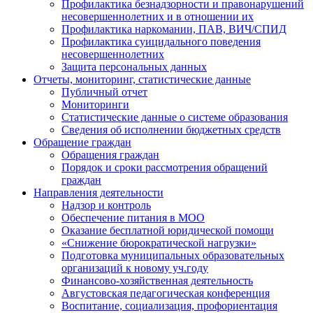
Профилактика безнадзорности и правонарушений
несовершеннолетних и в отношении их
Профилактика наркомании, ПАВ, ВИЧ/СПИД
Профилактика суицидального поведения
несовершеннолетних
Защита персональных данных
Отчеты, мониторинг, статистические данные
Публичный отчет
Мониторинги
Статистические данные о системе образования
Сведения об исполнении бюджетных средств
Обращение граждан
Обращения граждан
Порядок и сроки рассмотрения обращений
граждан
Направления деятельности
Надзор и контроль
Обеспечение питания в МОО
Оказание бесплатной юридической помощи
«Снижение бюрократической нагрузки»
Подготовка муниципальных образовательных
организаций к новому уч.году
Финансово-хозяйственная деятельность
Августовская педагогическая конференция
Воспитание, социализация, профориентация