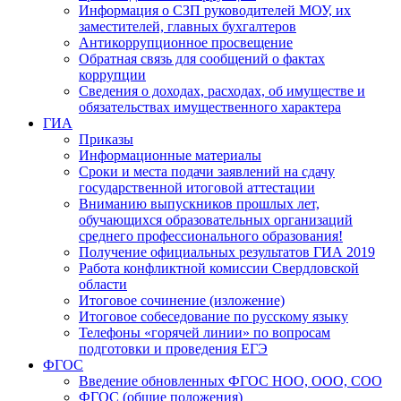
Информация о СЗП руководителей МОУ, их
заместителей, главных бухгалтеров
Антикоррупционное просвещение
Обратная связь для сообщений о фактах
коррупции
Сведения о доходах, расходах, об имуществе и
обязательствах имущественного характера
ГИА
Приказы
Информационные материалы
Сроки и места подачи заявлений на сдачу
государственной итоговой аттестации
Вниманию выпускников прошлых лет,
обучающихся образовательных организаций
среднего профессионального образования!
Получение официальных результатов ГИА 2019
Работа конфликтной комиссии Свердловской
области
Итоговое сочинение (изложение)
Итоговое собеседование по русскому языку
Телефоны «горячей линии» по вопросам
подготовки и проведения ЕГЭ
ФГОС
Введение обновленных ФГОС НОО, ООО, СОО
ФГОС (общие положения)