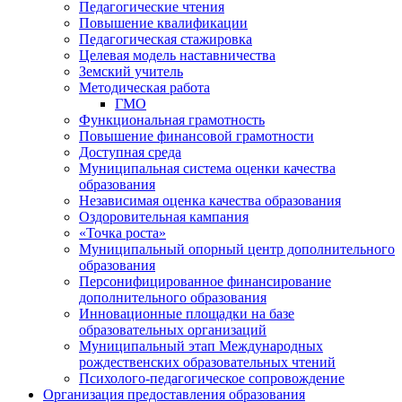
Педагогические чтения
Повышение квалификации
Педагогическая стажировка
Целевая модель наставничества
Земский учитель
Методическая работа
ГМО
Функциональная грамотность
Повышение финансовой грамотности
Доступная среда
Муниципальная система оценки качества
образования
Независимая оценка качества образования
Оздоровительная кампания
«Точка роста»
Муниципальный опорный центр дополнительного
образования
Персонифицированное финансирование
дополнительного образования
Инновационные площадки на базе
образовательных организаций
Муниципальный этап Международных
рождественских образовательных чтений
Психолого-педагогическое сопровождение
Организация предоставления образования