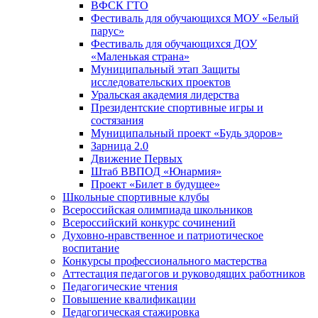
ВФСК ГТО
Фестиваль для обучающихся МОУ «Белый
парус»
Фестиваль для обучающихся ДОУ
«Маленькая страна»
Муниципальный этап Защиты
исследовательских проектов
Уральская академия лидерства
Президентские спортивные игры и
состязания
Муниципальный проект «Будь здоров»
Зарница 2.0
Движение Первых
Штаб ВВПОД «Юнармия»
Проект «Билет в будущее»
Школьные спортивные клубы
Всероссийская олимпиада школьников
Всероссийский конкурс сочинений
Духовно-нравственное и патриотическое
воспитание
Конкурсы профессионального мастерства
Аттестация педагогов и руководящих работников
Педагогические чтения
Повышение квалификации
Педагогическая стажировка