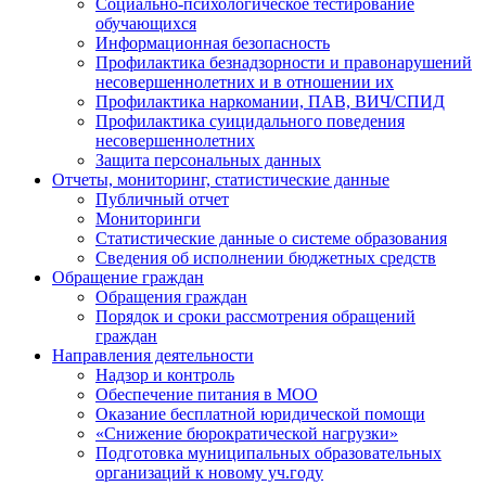
Социально-психологическое тестирование
обучающихся
Информационная безопасность
Профилактика безнадзорности и правонарушений
несовершеннолетних и в отношении их
Профилактика наркомании, ПАВ, ВИЧ/СПИД
Профилактика суицидального поведения
несовершеннолетних
Защита персональных данных
Отчеты, мониторинг, статистические данные
Публичный отчет
Мониторинги
Статистические данные о системе образования
Сведения об исполнении бюджетных средств
Обращение граждан
Обращения граждан
Порядок и сроки рассмотрения обращений
граждан
Направления деятельности
Надзор и контроль
Обеспечение питания в МОО
Оказание бесплатной юридической помощи
«Снижение бюрократической нагрузки»
Подготовка муниципальных образовательных
организаций к новому уч.году