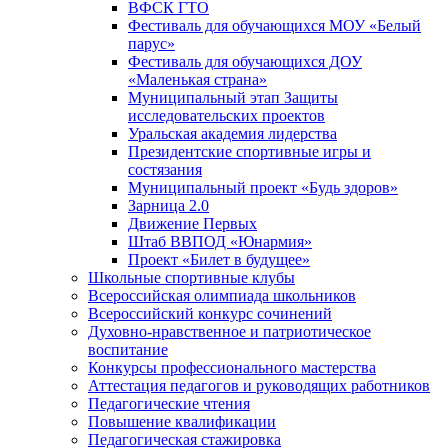
ВФСК ГТО
Фестиваль для обучающихся МОУ «Белый
парус»
Фестиваль для обучающихся ДОУ
«Маленькая страна»
Муниципальный этап Защиты
исследовательских проектов
Уральская академия лидерства
Президентские спортивные игры и
состязания
Муниципальный проект «Будь здоров»
Зарница 2.0
Движение Первых
Штаб ВВПОД «Юнармия»
Проект «Билет в будущее»
Школьные спортивные клубы
Всероссийская олимпиада школьников
Всероссийский конкурс сочинений
Духовно-нравственное и патриотическое
воспитание
Конкурсы профессионального мастерства
Аттестация педагогов и руководящих работников
Педагогические чтения
Повышение квалификации
Педагогическая стажировка