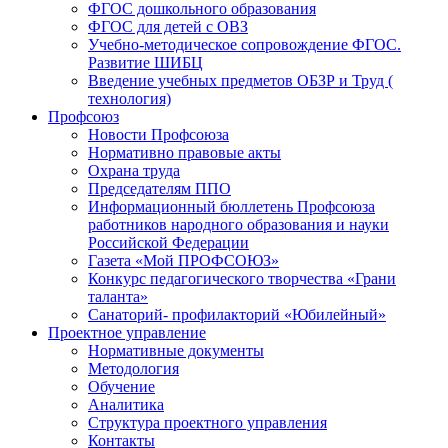
ФГОС дошкольного образования
ФГОС для детей с ОВЗ
Учебно-методическое сопровождение ФГОС.
Развитие ШИБЦ
Введение учебных предметов ОБЗР и Труд (
технология)
Профсоюз
Новости Профсоюза
Нормативно правовые акты
Охрана труда
Председателям ППО
Информационный бюллетень Профсоюза
работников народного образования и науки
Российской Федерации
Газета «Мой ПРОФСОЮЗ»
Конкурс педагогического творчества «Грани
таланта»
Санаторий- профилакторий «Юбилейный»
Проектное управление
Нормативные документы
Методология
Обучение
Аналитика
Структура проектного управления
Контакты