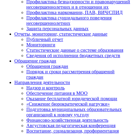
Профилактика безнадзорности и правонарушений
несовершеннолетних и в отношении их
Профилактика наркомании, ПАВ, ВИЧ/СПИД
Профилактика суицидального поведения
несовершеннолетних
Защита персональных данных
Отчеты, мониторинг, статистические данные
Публичный отчет
Мониторинги
Статистические данные о системе образования
Сведения об исполнении бюджетных средств
Обращение граждан
Обращения граждан
Порядок и сроки рассмотрения обращений
граждан
Направления деятельности
Надзор и контроль
Обеспечение питания в МОО
Оказание бесплатной юридической помощи
«Снижение бюрократической нагрузки»
Подготовка муниципальных образовательных
организаций к новому уч.году
Финансово-хозяйственная деятельность
Августовская педагогическая конференция
Воспитание, социализация, профориентация