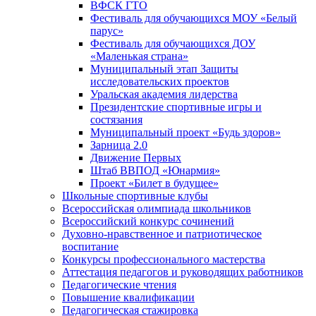
ВФСК ГТО
Фестиваль для обучающихся МОУ «Белый
парус»
Фестиваль для обучающихся ДОУ
«Маленькая страна»
Муниципальный этап Защиты
исследовательских проектов
Уральская академия лидерства
Президентские спортивные игры и
состязания
Муниципальный проект «Будь здоров»
Зарница 2.0
Движение Первых
Штаб ВВПОД «Юнармия»
Проект «Билет в будущее»
Школьные спортивные клубы
Всероссийская олимпиада школьников
Всероссийский конкурс сочинений
Духовно-нравственное и патриотическое
воспитание
Конкурсы профессионального мастерства
Аттестация педагогов и руководящих работников
Педагогические чтения
Повышение квалификации
Педагогическая стажировка