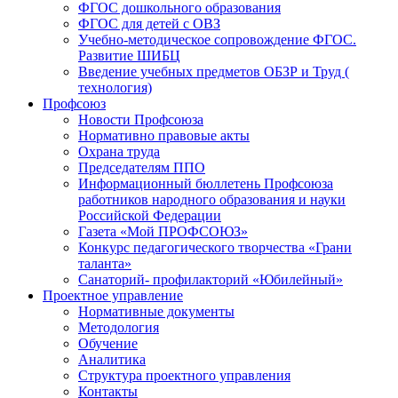
ФГОС дошкольного образования
ФГОС для детей с ОВЗ
Учебно-методическое сопровождение ФГОС.
Развитие ШИБЦ
Введение учебных предметов ОБЗР и Труд (
технология)
Профсоюз
Новости Профсоюза
Нормативно правовые акты
Охрана труда
Председателям ППО
Информационный бюллетень Профсоюза
работников народного образования и науки
Российской Федерации
Газета «Мой ПРОФСОЮЗ»
Конкурс педагогического творчества «Грани
таланта»
Санаторий- профилакторий «Юбилейный»
Проектное управление
Нормативные документы
Методология
Обучение
Аналитика
Структура проектного управления
Контакты