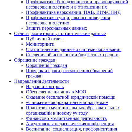
Профилактика безнадзорности и правонарушений
несовершеннолетних и в отношении их
Профилактика наркомании, ПАВ, ВИЧ/СПИД
Профилактика суицидального поведения
несовершеннолетних
Защита персональных данных
Отчеты, мониторинг, статистические данные
Публичный отчет
Мониторинги
Статистические данные о системе образования
Сведения об исполнении бюджетных средств
Обращение граждан
Обращения граждан
Порядок и сроки рассмотрения обращений
граждан
Направления деятельности
Надзор и контроль
Обеспечение питания в МОО
Оказание бесплатной юридической помощи
«Снижение бюрократической нагрузки»
Подготовка муниципальных образовательных
организаций к новому уч.году
Финансово-хозяйственная деятельность
Августовская педагогическая конференция
Воспитание, социализация, профориентация