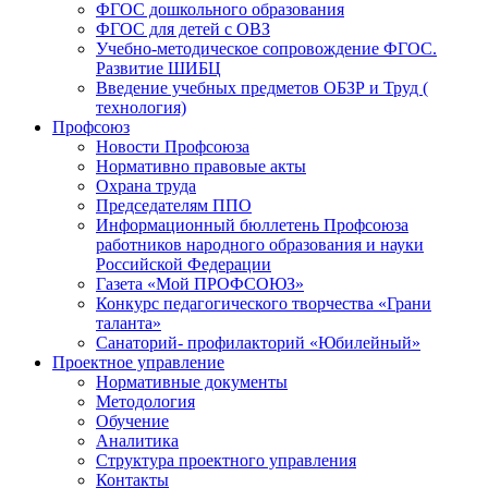
ФГОС дошкольного образования
ФГОС для детей с ОВЗ
Учебно-методическое сопровождение ФГОС.
Развитие ШИБЦ
Введение учебных предметов ОБЗР и Труд (
технология)
Профсоюз
Новости Профсоюза
Нормативно правовые акты
Охрана труда
Председателям ППО
Информационный бюллетень Профсоюза
работников народного образования и науки
Российской Федерации
Газета «Мой ПРОФСОЮЗ»
Конкурс педагогического творчества «Грани
таланта»
Санаторий- профилакторий «Юбилейный»
Проектное управление
Нормативные документы
Методология
Обучение
Аналитика
Структура проектного управления
Контакты