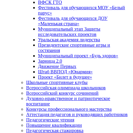
ВФСК ГТО
Фестиваль для обучающихся МОУ «Белый
парус»
Фестиваль для обучающихся ДОУ
«Маленькая страна»
Муниципальный этап Защиты
исследовательских проектов
Уральская академия лидерства
Президентские спортивные игры и
состязания
Муниципальный проект «Будь здоров»
Зарница 2.0
Движение Первых
Штаб ВВПОД «Юнармия»
Проект «Билет в будущее»
Школьные спортивные клубы
Всероссийская олимпиада школьников
Всероссийский конкурс сочинений
Духовно-нравственное и патриотическое
воспитание
Конкурсы профессионального мастерства
Аттестация педагогов и руководящих работников
Педагогические чтения
Повышение квалификации
Педагогическая стажировка