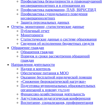
Профилактика безнадзорности и правонарушений
несовершеннолетних и в отношении их
Профилактика наркомании, ПАВ, ВИЧ/СПИД
Профилактика суицидального поведения
несовершеннолетних
Защита персональных данных
Отчеты, мониторинг, статистические данные
Публичный отчет
Мониторинги
Статистические данные о системе образования
Сведения об исполнении бюджетных средств
Обращение граждан
Обращения граждан
Порядок и сроки рассмотрения обращений
граждан
Направления деятельности
Надзор и контроль
Обеспечение питания в МОО
Оказание бесплатной юридической помощи
«Снижение бюрократической нагрузки»
Подготовка муниципальных образовательных
организаций к новому уч.году
Финансово-хозяйственная деятельность
Августовская педагогическая конференция
Воспитание, социализация, профориентация