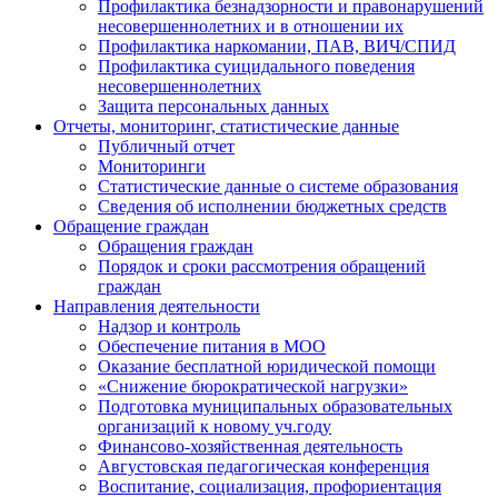
Профилактика безнадзорности и правонарушений
несовершеннолетних и в отношении их
Профилактика наркомании, ПАВ, ВИЧ/СПИД
Профилактика суицидального поведения
несовершеннолетних
Защита персональных данных
Отчеты, мониторинг, статистические данные
Публичный отчет
Мониторинги
Статистические данные о системе образования
Сведения об исполнении бюджетных средств
Обращение граждан
Обращения граждан
Порядок и сроки рассмотрения обращений
граждан
Направления деятельности
Надзор и контроль
Обеспечение питания в МОО
Оказание бесплатной юридической помощи
«Снижение бюрократической нагрузки»
Подготовка муниципальных образовательных
организаций к новому уч.году
Финансово-хозяйственная деятельность
Августовская педагогическая конференция
Воспитание, социализация, профориентация