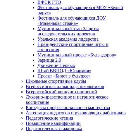
ВФСК ГТО
Фестиваль для обучающихся МОУ «Белый
парус»
Фестиваль для обучающихся ДОУ
«Маленькая страна»
Муниципальный этап Защиты
исследовательских проектов
Уральская академия лидерства
Президентские спортивные игры и
состязания
Муниципальный проект «Будь здоров»
Зарница 2.0
Движение Первых
Штаб ВВПОД «Юнармия»
Проект «Билет в будущее»
Школьные спортивные клубы
Всероссийская олимпиада школьников
Всероссийский конкурс сочинений
Духовно-нравственное и патриотическое
воспитание
Конкурсы профессионального мастерства
Аттестация педагогов и руководящих работников
Педагогические чтения
Повышение квалификации
Педагогическая стажировка