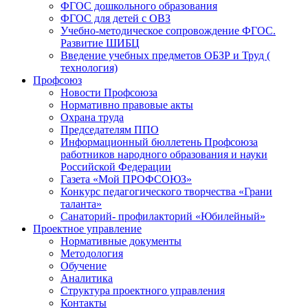
ФГОС дошкольного образования
ФГОС для детей с ОВЗ
Учебно-методическое сопровождение ФГОС.
Развитие ШИБЦ
Введение учебных предметов ОБЗР и Труд (
технология)
Профсоюз
Новости Профсоюза
Нормативно правовые акты
Охрана труда
Председателям ППО
Информационный бюллетень Профсоюза
работников народного образования и науки
Российской Федерации
Газета «Мой ПРОФСОЮЗ»
Конкурс педагогического творчества «Грани
таланта»
Санаторий- профилакторий «Юбилейный»
Проектное управление
Нормативные документы
Методология
Обучение
Аналитика
Структура проектного управления
Контакты