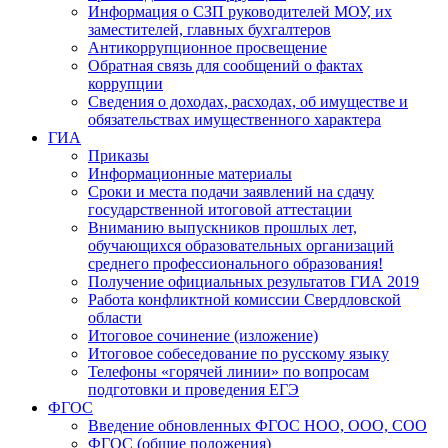
Информация о СЗП руководителей МОУ, их
заместителей, главных бухгалтеров
Антикоррупционное просвещение
Обратная связь для сообщений о фактах
коррупции
Сведения о доходах, расходах, об имуществе и
обязательствах имущественного характера
ГИА
Приказы
Информационные материалы
Сроки и места подачи заявлений на сдачу
государственной итоговой аттестации
Вниманию выпускников прошлых лет,
обучающихся образовательных организаций
среднего профессионального образования!
Получение официальных результатов ГИА 2019
Работа конфликтной комиссии Свердловской
области
Итоговое сочинение (изложение)
Итоговое собеседование по русскому языку
Телефоны «горячей линии» по вопросам
подготовки и проведения ЕГЭ
ФГОС
Введение обновленных ФГОС НОО, ООО, СОО
ФГОС (общие положения)