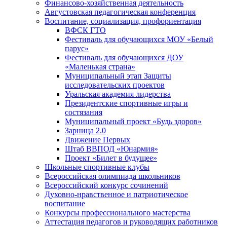
Финансово-хозяйственная деятельность
Августовская педагогическая конференция
Воспитание, социализация, профориентация
ВФСК ГТО
Фестиваль для обучающихся МОУ «Белый
парус»
Фестиваль для обучающихся ДОУ
«Маленькая страна»
Муниципальный этап Защиты
исследовательских проектов
Уральская академия лидерства
Президентские спортивные игры и
состязания
Муниципальный проект «Будь здоров»
Зарница 2.0
Движение Первых
Штаб ВВПОД «Юнармия»
Проект «Билет в будущее»
Школьные спортивные клубы
Всероссийская олимпиада школьников
Всероссийский конкурс сочинений
Духовно-нравственное и патриотическое
воспитание
Конкурсы профессионального мастерства
Аттестация педагогов и руководящих работников