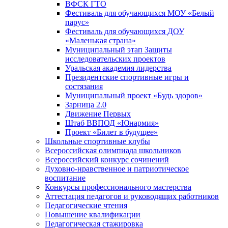
ВФСК ГТО
Фестиваль для обучающихся МОУ «Белый
парус»
Фестиваль для обучающихся ДОУ
«Маленькая страна»
Муниципальный этап Защиты
исследовательских проектов
Уральская академия лидерства
Президентские спортивные игры и
состязания
Муниципальный проект «Будь здоров»
Зарница 2.0
Движение Первых
Штаб ВВПОД «Юнармия»
Проект «Билет в будущее»
Школьные спортивные клубы
Всероссийская олимпиада школьников
Всероссийский конкурс сочинений
Духовно-нравственное и патриотическое
воспитание
Конкурсы профессионального мастерства
Аттестация педагогов и руководящих работников
Педагогические чтения
Повышение квалификации
Педагогическая стажировка