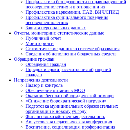
Профилактика безнадзорности и правонарушений
несовершеннолетних и в отношении их
Профилактика наркомании, ПАВ, ВИЧ/СПИД
Профилактика суицидального поведения
несовершеннолетних
Защита персональных данных
Отчеты, мониторинг, статистические данные
Публичный отчет
Мониторинги
Статистические данные о системе образования
Сведения об исполнении бюджетных средств
Обращение граждан
Обращения граждан
Порядок и сроки рассмотрения обращений
граждан
Направления деятельности
Надзор и контроль
Обеспечение питания в МОО
Оказание бесплатной юридической помощи
«Снижение бюрократической нагрузки»
Подготовка муниципальных образовательных
организаций к новому уч.году
Финансово-хозяйственная деятельность
Августовская педагогическая конференция
Воспитание, социализация, профориентация