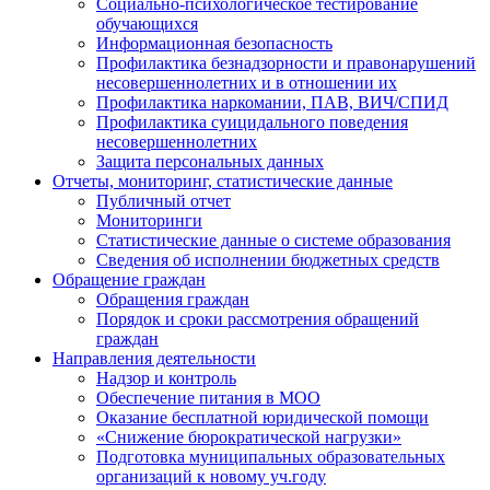
Социально-психологическое тестирование
обучающихся
Информационная безопасность
Профилактика безнадзорности и правонарушений
несовершеннолетних и в отношении их
Профилактика наркомании, ПАВ, ВИЧ/СПИД
Профилактика суицидального поведения
несовершеннолетних
Защита персональных данных
Отчеты, мониторинг, статистические данные
Публичный отчет
Мониторинги
Статистические данные о системе образования
Сведения об исполнении бюджетных средств
Обращение граждан
Обращения граждан
Порядок и сроки рассмотрения обращений
граждан
Направления деятельности
Надзор и контроль
Обеспечение питания в МОО
Оказание бесплатной юридической помощи
«Снижение бюрократической нагрузки»
Подготовка муниципальных образовательных
организаций к новому уч.году