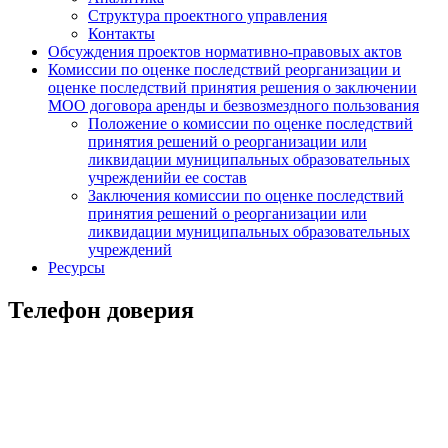
Структура проектного управления
Контакты
Обсуждения проектов нормативно-правовых актов
Комиссии по оценке последствий реорганизации и
оценке последствий принятия решения о заключении
МОО договора аренды и безвозмездного пользования
Положение о комиссии по оценке последствий
принятия решений о реорганизации или
ликвидации муниципальных образовательных
учрежденийи ее состав
Заключения комиссии по оценке последствий
принятия решений о реорганизации или
ликвидации муниципальных образовательных
учреждений
Ресурсы
Телефон доверия