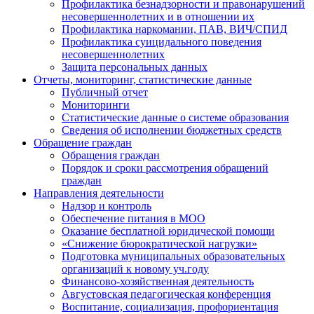
Профилактика безнадзорности и правонарушений
несовершеннолетних и в отношении их
Профилактика наркомании, ПАВ, ВИЧ/СПИД
Профилактика суицидального поведения
несовершеннолетних
Защита персональных данных
Отчеты, мониторинг, статистические данные
Публичный отчет
Мониторинги
Статистические данные о системе образования
Сведения об исполнении бюджетных средств
Обращение граждан
Обращения граждан
Порядок и сроки рассмотрения обращений
граждан
Направления деятельности
Надзор и контроль
Обеспечение питания в МОО
Оказание бесплатной юридической помощи
«Снижение бюрократической нагрузки»
Подготовка муниципальных образовательных
организаций к новому уч.году
Финансово-хозяйственная деятельность
Августовская педагогическая конференция
Воспитание, социализация, профориентация