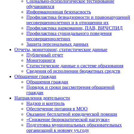
Социально-психологическое тестирование
обучающихся
Информационная безопасность
Профилактика безнадзорности и правонарушений
несовершеннолетних и в отношении их
Профилактика наркомании, ПАВ, ВИЧ/СПИД
Профилактика суицидального поведения
несовершеннолетних
Защита персональных данных
Отчеты, мониторинг, статистические данные
Публичный отчет
Мониторинги
Статистические данные о системе образования
Сведения об исполнении бюджетных средств
Обращение граждан
Обращения граждан
Порядок и сроки рассмотрения обращений
граждан
Направления деятельности
Надзор и контроль
Обеспечение питания в МОО
Оказание бесплатной юридической помощи
«Снижение бюрократической нагрузки»
Подготовка муниципальных образовательных
организаций к новому уч.году