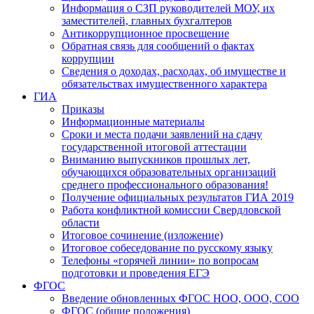
Информация о СЗП руководителей МОУ, их
заместителей, главных бухгалтеров
Антикоррупционное просвещение
Обратная связь для сообщений о фактах
коррупции
Сведения о доходах, расходах, об имуществе и
обязательствах имущественного характера
ГИА
Приказы
Информационные материалы
Сроки и места подачи заявлений на сдачу
государственной итоговой аттестации
Вниманию выпускников прошлых лет,
обучающихся образовательных организаций
среднего профессионального образования!
Получение официальных результатов ГИА 2019
Работа конфликтной комиссии Свердловской
области
Итоговое сочинение (изложение)
Итоговое собеседование по русскому языку
Телефоны «горячей линии» по вопросам
подготовки и проведения ЕГЭ
ФГОС
Введение обновленных ФГОС НОО, ООО, СОО
ФГОС (общие положения)