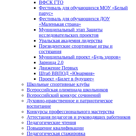
ВФСК ГТО
Фестиваль для обучающихся МОУ «Белый
парус»
Фестиваль для обучающихся ДОУ
«Маленькая страна»
Муниципальный этап Защиты
исследовательских проектов
Уральская академия лидерства
Президентские спортивные игры и
состязания
Муниципальный проект «Будь здоров»
Зарница 2.0
Движение Первых
Штаб ВВПОД «Юнармия»
Проект «Билет в будущее»
Школьные спортивные клубы
Всероссийская олимпиада школьников
Всероссийский конкурс сочинений
Духовно-нравственное и патриотическое
воспитание
Конкурсы профессионального мастерства
Аттестация педагогов и руководящих работников
Педагогические чтения
Повышение квалификации
Педагогическая стажировка