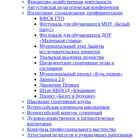
Финансово-хозяйственная деятельность
Августовская педагогическая конференция
Воспитание, социализация, профориентация
ВФСК ГТО
Фестиваль для обучающихся МОУ «Белый
парус»
Фестиваль для обучающихся ДОУ
«Маленькая страна»
Муниципальный этап Защиты
исследовательских проектов
Уральская академия лидерства
Президентские спортивные игры и
состязания
Муниципальный проект «Будь здоров»
Зарница 2.0
Движение Первых
Штаб ВВПОД «Юнармия»
Проект «Билет в будущее»
Школьные спортивные клубы
Всероссийская олимпиада школьников
Всероссийский конкурс сочинений
Духовно-нравственное и патриотическое
воспитание
Конкурсы профессионального мастерства
Аттестация педагогов и руководящих работников