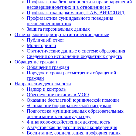
Профилактика безнадзорности и правонарушений
несовершеннолетних и в отношении их
Профилактика наркомании, ПАВ, ВИЧ/СПИД
Профилактика суицидального поведения
несовершеннолетних
Защита персональных данных
Отчеты, мониторинг, статистические данные
Публичный отчет
Мониторинги
Статистические данные о системе образования
Сведения об исполнении бюджетных средств
Обращение граждан
Обращения граждан
Порядок и сроки рассмотрения обращений
граждан
Направления деятельности
Надзор и контроль
Обеспечение питания в МОО
Оказание бесплатной юридической помощи
«Снижение бюрократической нагрузки»
Подготовка муниципальных образовательных
организаций к новому уч.году
Финансово-хозяйственная деятельность
Августовская педагогическая конференция
Воспитание, социализация, профориентация