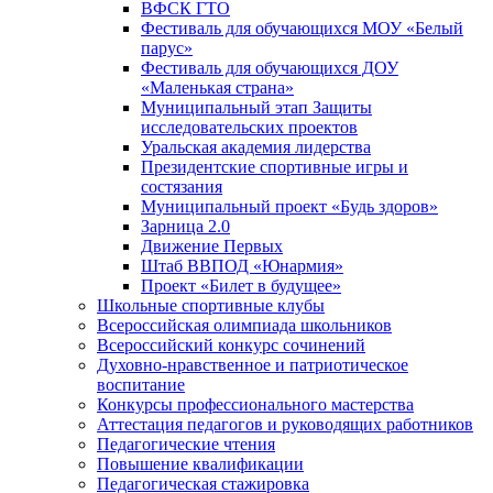
ВФСК ГТО
Фестиваль для обучающихся МОУ «Белый
парус»
Фестиваль для обучающихся ДОУ
«Маленькая страна»
Муниципальный этап Защиты
исследовательских проектов
Уральская академия лидерства
Президентские спортивные игры и
состязания
Муниципальный проект «Будь здоров»
Зарница 2.0
Движение Первых
Штаб ВВПОД «Юнармия»
Проект «Билет в будущее»
Школьные спортивные клубы
Всероссийская олимпиада школьников
Всероссийский конкурс сочинений
Духовно-нравственное и патриотическое
воспитание
Конкурсы профессионального мастерства
Аттестация педагогов и руководящих работников
Педагогические чтения
Повышение квалификации
Педагогическая стажировка