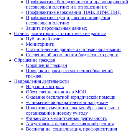
Профилактика безнадзорности и правонарушений
несовершеннолетних и в отношении их
Профилактика наркомании, ПАВ, ВИЧ/СПИД
Профилактика суицидального поведения
несовершеннолетних
Защита персональных данных
Отчеты, мониторинг, статистические данные
Публичный отчет
Мониторинги
Статистические данные о системе образования
Сведения об исполнении бюджетных средств
Обращение граждан
Обращения граждан
Порядок и сроки рассмотрения обращений
граждан
Направления деятельности
Надзор и контроль
Обеспечение питания в МОО
Оказание бесплатной юридической помощи
«Снижение бюрократической нагрузки»
Подготовка муниципальных образовательных
организаций к новому уч.году
Финансово-хозяйственная деятельность
Августовская педагогическая конференция
Воспитание, социализация, профориентация