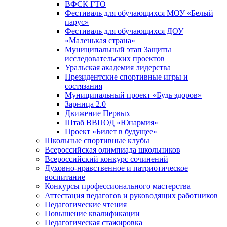
ВФСК ГТО
Фестиваль для обучающихся МОУ «Белый
парус»
Фестиваль для обучающихся ДОУ
«Маленькая страна»
Муниципальный этап Защиты
исследовательских проектов
Уральская академия лидерства
Президентские спортивные игры и
состязания
Муниципальный проект «Будь здоров»
Зарница 2.0
Движение Первых
Штаб ВВПОД «Юнармия»
Проект «Билет в будущее»
Школьные спортивные клубы
Всероссийская олимпиада школьников
Всероссийский конкурс сочинений
Духовно-нравственное и патриотическое
воспитание
Конкурсы профессионального мастерства
Аттестация педагогов и руководящих работников
Педагогические чтения
Повышение квалификации
Педагогическая стажировка