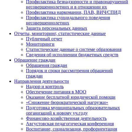
Профилактика безнадзорности и правонарушений
несовершеннолетних и в отношении их
Профилактика наркомании, ПАВ, ВИЧ/СПИД
Профилактика суицидального поведения
несовершеннолетних
Защита персональных данных
Отчеты, мониторинг, статистические данные
Публичный отчет
Мониторинги
Статистические данные о системе образования
Сведения об исполнении бюджетных средств
Обращение граждан
Обращения граждан
Порядок и сроки рассмотрения обращений
граждан
Направления деятельности
Надзор и контроль
Обеспечение питания в МОО
Оказание бесплатной юридической помощи
«Снижение бюрократической нагрузки»
Подготовка муниципальных образовательных
организаций к новому уч.году
Финансово-хозяйственная деятельность
Августовская педагогическая конференция
Воспитание, социализация, профориентация