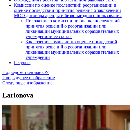
Комиссии по оценке последствий реорганизации и
оценке последствий принятия решения о заключении
МОО договора аренды и безвозмездного пользования
Положение о комиссии по оценке последствий
принятия решений о реорганизации или
ликвидации муниципальных образовательных
учрежденийи ее состав
Заключения комиссии по оценке последствий
принятия решений о реорганизации или
ликвидации муниципальных образовательных
учреждений
Ресурсы
Подведомственные ОУ
Предыдущее изображение
Следующее изображение
Larionova