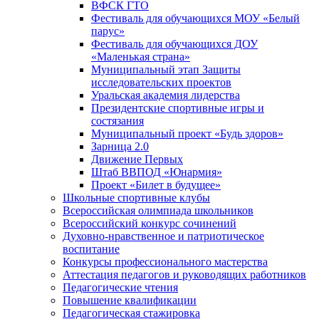
ВФСК ГТО
Фестиваль для обучающихся МОУ «Белый
парус»
Фестиваль для обучающихся ДОУ
«Маленькая страна»
Муниципальный этап Защиты
исследовательских проектов
Уральская академия лидерства
Президентские спортивные игры и
состязания
Муниципальный проект «Будь здоров»
Зарница 2.0
Движение Первых
Штаб ВВПОД «Юнармия»
Проект «Билет в будущее»
Школьные спортивные клубы
Всероссийская олимпиада школьников
Всероссийский конкурс сочинений
Духовно-нравственное и патриотическое
воспитание
Конкурсы профессионального мастерства
Аттестация педагогов и руководящих работников
Педагогические чтения
Повышение квалификации
Педагогическая стажировка