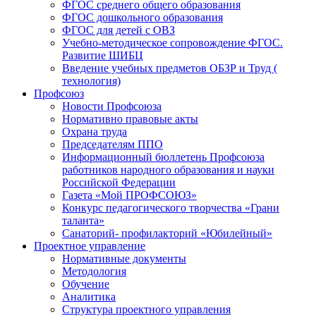
ФГОС среднего общего образования
ФГОС дошкольного образования
ФГОС для детей с ОВЗ
Учебно-методическое сопровождение ФГОС.
Развитие ШИБЦ
Введение учебных предметов ОБЗР и Труд (
технология)
Профсоюз
Новости Профсоюза
Нормативно правовые акты
Охрана труда
Председателям ППО
Информационный бюллетень Профсоюза
работников народного образования и науки
Российской Федерации
Газета «Мой ПРОФСОЮЗ»
Конкурс педагогического творчества «Грани
таланта»
Санаторий- профилакторий «Юбилейный»
Проектное управление
Нормативные документы
Методология
Обучение
Аналитика
Структура проектного управления