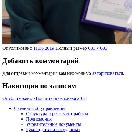
Опубликовано
11.06.2019
Полный размер
631 × 685
Добавить комментарий
Для отправки комментария вам необходимо
авторизоваться
.
Навигация по записям
Опубликовано в
Воспитать человека 2018
Сведения об управлении
Структура и регламент работы
Полномочия
Учредительные документы
Руководство и сотрудники