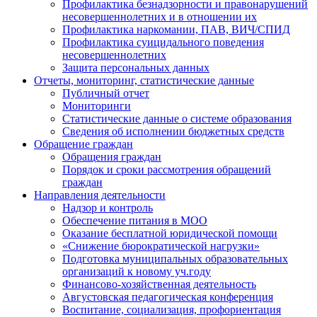
Профилактика безнадзорности и правонарушений
несовершеннолетних и в отношении их
Профилактика наркомании, ПАВ, ВИЧ/СПИД
Профилактика суицидального поведения
несовершеннолетних
Защита персональных данных
Отчеты, мониторинг, статистические данные
Публичный отчет
Мониторинги
Статистические данные о системе образования
Сведения об исполнении бюджетных средств
Обращение граждан
Обращения граждан
Порядок и сроки рассмотрения обращений
граждан
Направления деятельности
Надзор и контроль
Обеспечение питания в МОО
Оказание бесплатной юридической помощи
«Снижение бюрократической нагрузки»
Подготовка муниципальных образовательных
организаций к новому уч.году
Финансово-хозяйственная деятельность
Августовская педагогическая конференция
Воспитание, социализация, профориентация