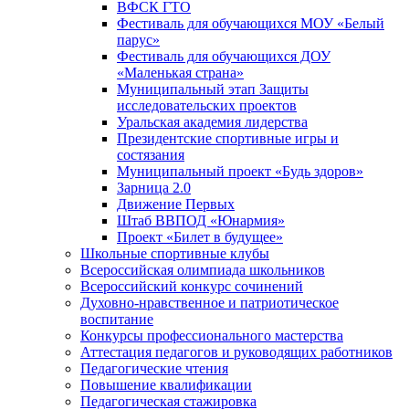
ВФСК ГТО
Фестиваль для обучающихся МОУ «Белый
парус»
Фестиваль для обучающихся ДОУ
«Маленькая страна»
Муниципальный этап Защиты
исследовательских проектов
Уральская академия лидерства
Президентские спортивные игры и
состязания
Муниципальный проект «Будь здоров»
Зарница 2.0
Движение Первых
Штаб ВВПОД «Юнармия»
Проект «Билет в будущее»
Школьные спортивные клубы
Всероссийская олимпиада школьников
Всероссийский конкурс сочинений
Духовно-нравственное и патриотическое
воспитание
Конкурсы профессионального мастерства
Аттестация педагогов и руководящих работников
Педагогические чтения
Повышение квалификации
Педагогическая стажировка