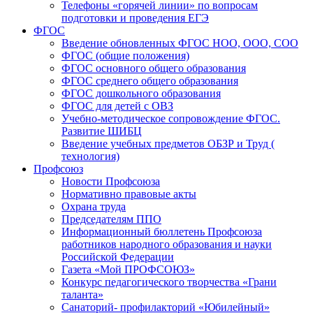
Телефоны «горячей линии» по вопросам
подготовки и проведения ЕГЭ
ФГОС
Введение обновленных ФГОС НОО, ООО, СОО
ФГОС (общие положения)
ФГОС основного общего образования
ФГОС среднего общего образования
ФГОС дошкольного образования
ФГОС для детей с ОВЗ
Учебно-методическое сопровождение ФГОС.
Развитие ШИБЦ
Введение учебных предметов ОБЗР и Труд (
технология)
Профсоюз
Новости Профсоюза
Нормативно правовые акты
Охрана труда
Председателям ППО
Информационный бюллетень Профсоюза
работников народного образования и науки
Российской Федерации
Газета «Мой ПРОФСОЮЗ»
Конкурс педагогического творчества «Грани
таланта»
Санаторий- профилакторий «Юбилейный»