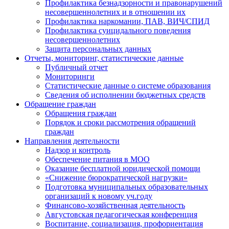
Профилактика безнадзорности и правонарушений
несовершеннолетних и в отношении их
Профилактика наркомании, ПАВ, ВИЧ/СПИД
Профилактика суицидального поведения
несовершеннолетних
Защита персональных данных
Отчеты, мониторинг, статистические данные
Публичный отчет
Мониторинги
Статистические данные о системе образования
Сведения об исполнении бюджетных средств
Обращение граждан
Обращения граждан
Порядок и сроки рассмотрения обращений
граждан
Направления деятельности
Надзор и контроль
Обеспечение питания в МОО
Оказание бесплатной юридической помощи
«Снижение бюрократической нагрузки»
Подготовка муниципальных образовательных
организаций к новому уч.году
Финансово-хозяйственная деятельность
Августовская педагогическая конференция
Воспитание, социализация, профориентация