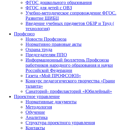
ФГОС дошкольного образования
ФГОС для детей с ОВЗ
Учебно-методическое сопровождение ФГОС.
Развитие ШИБЦ
Введение учебных предметов ОБЗР и Труд (
технология)
Профсоюз
Новости Профсоюза
Нормативно правовые акты
Охрана труда
Председателям ППО
Информационный бюллетень Профсоюза
работников народного образования и науки
Российской Федерации
Газета «Мой ПРОФСОЮЗ»
Конкурс педагогического творчества «Грани
таланта»
Санаторий- профилакторий «Юбилейный»
Проектное управление
Нормативные документы
Методология
Обучение
Аналитика
Структура проектного управления
Контакты