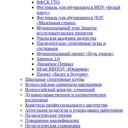
ВФСК ГТО
Фестиваль для обучающихся МОУ «Белый
парус»
Фестиваль для обучающихся ДОУ
«Маленькая страна»
Муниципальный этап Защиты
исследовательских проектов
Уральская академия лидерства
Президентские спортивные игры и
состязания
Муниципальный проект «Будь здоров»
Зарница 2.0
Движение Первых
Штаб ВВПОД «Юнармия»
Проект «Билет в будущее»
Школьные спортивные клубы
Всероссийская олимпиада школьников
Всероссийский конкурс сочинений
Духовно-нравственное и патриотическое
воспитание
Конкурсы профессионального мастерства
Аттестация педагогов и руководящих работников
Педагогические чтения
Повышение квалификации
Педагогическая стажировка