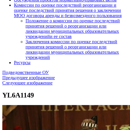
Комиссии по оценке последствий реорганизации и
оценке последствий принятия решения о заключении
МОО договора аренды и безвозмездного пользования
Положение о комиссии по оценке последствий
принятия решений о реорганизации или
ликвидации муниципальных образовательных
учрежденийи ее состав
Заключения комиссии по оценке последствий
принятия решений о реорганизации или
ликвидации муниципальных образовательных
учреждений
Ресурсы
Подведомственные ОУ
Предыдущее изображение
Следующее изображение
YL6A1149