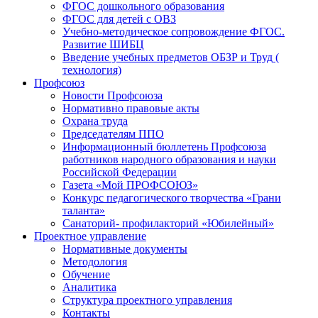
ФГОС дошкольного образования
ФГОС для детей с ОВЗ
Учебно-методическое сопровождение ФГОС.
Развитие ШИБЦ
Введение учебных предметов ОБЗР и Труд (
технология)
Профсоюз
Новости Профсоюза
Нормативно правовые акты
Охрана труда
Председателям ППО
Информационный бюллетень Профсоюза
работников народного образования и науки
Российской Федерации
Газета «Мой ПРОФСОЮЗ»
Конкурс педагогического творчества «Грани
таланта»
Санаторий- профилакторий «Юбилейный»
Проектное управление
Нормативные документы
Методология
Обучение
Аналитика
Структура проектного управления
Контакты