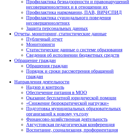
Профилактика безнадзорности и правонарушений
несовершеннолетних и в отношении их
Профилактика наркомании, ПАВ, ВИЧ/СПИД
Профилактика суицидального поведения
несовершеннолетних
Защита персональных данных
Отчеты, мониторинг, статистические данные
Публичный отчет
Мониторинги
Статистические данные о системе образования
Сведения об исполнении бюджетных средств
Обращение граждан
Обращения граждан
Порядок и сроки рассмотрения обращений
граждан
Направления деятельности
Надзор и контроль
Обеспечение питания в МОО
Оказание бесплатной юридической помощи
«Снижение бюрократической нагрузки»
Подготовка муниципальных образовательных
организаций к новому уч.году
Финансово-хозяйственная деятельность
Августовская педагогическая конференция
Воспитание, социализация, профориентация