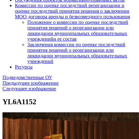
Комиссии по оценке последствий реорганизации и
оценке последствий принятия решения о заключении
МОО договора аренды и безвозмездного пользования
Положение о комиссии по оценке последствий
принятия решений о реорганизации или
ликвидации муниципальных образовательных
учрежденийи ее состав
Заключения комиссии по оценке последствий
принятия решений о реорганизации или
ликвидации муниципальных образовательных
учреждений
Ресурсы
Подведомственные ОУ
Предыдущее изображение
Следующее изображение
YL6A1152