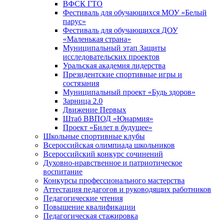
ВФСК ГТО
Фестиваль для обучающихся МОУ «Белый
парус»
Фестиваль для обучающихся ДОУ
«Маленькая страна»
Муниципальный этап Защиты
исследовательских проектов
Уральская академия лидерства
Президентские спортивные игры и
состязания
Муниципальный проект «Будь здоров»
Зарница 2.0
Движение Первых
Штаб ВВПОД «Юнармия»
Проект «Билет в будущее»
Школьные спортивные клубы
Всероссийская олимпиада школьников
Всероссийский конкурс сочинений
Духовно-нравственное и патриотическое
воспитание
Конкурсы профессионального мастерства
Аттестация педагогов и руководящих работников
Педагогические чтения
Повышение квалификации
Педагогическая стажировка